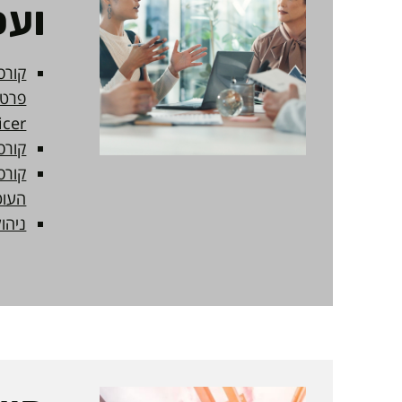
ועס
icer
קורס
קורס
העוט
ניהול