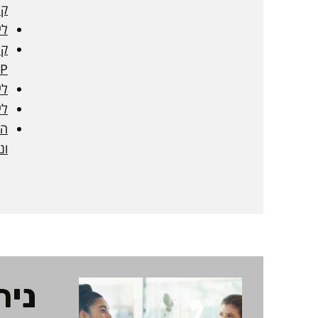
קל
לי
קו
CP
לי
לי
הנ
ונ
ניה