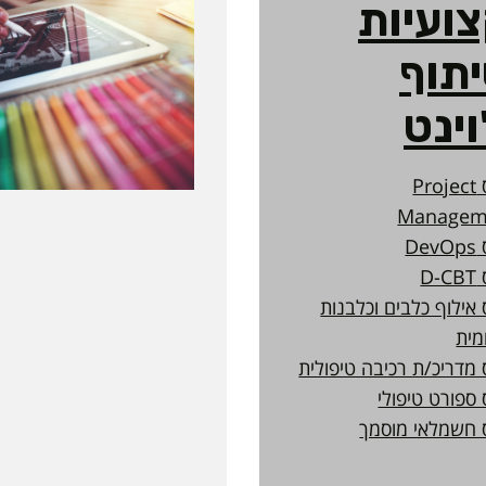
ועיות
תוף
וינט
קורס Project
Managem
De
D-
 אילוף כלבים וכלבנות
מית
 מדריכ/ת רכיבה טיפולית
 ספורט טיפולי
 חשמלאי מוסמך