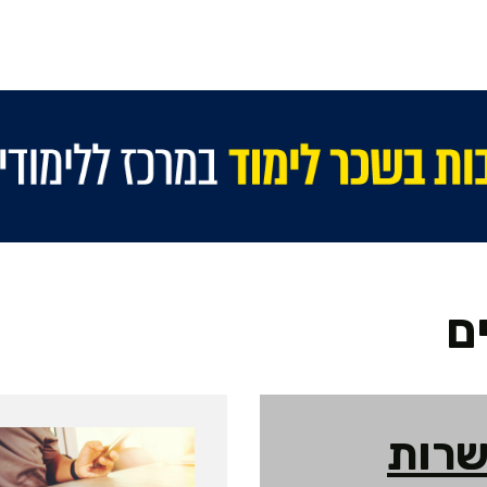
ם
רות