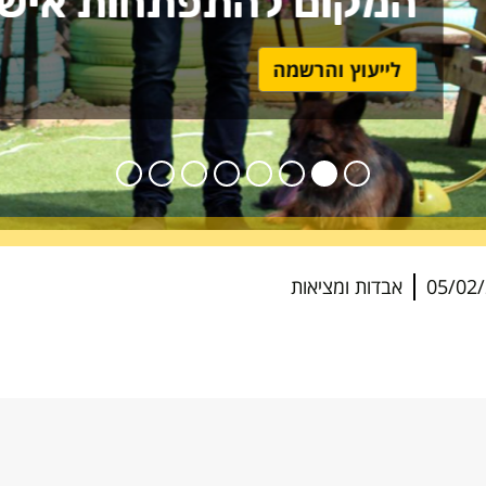
ת, מקצועית ולבניית קריר
13/02
"רוני קופי" לצילום מסמכים בקמפוס