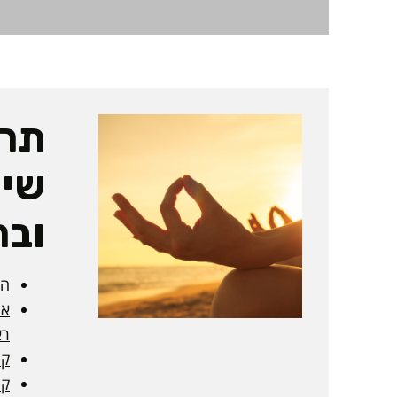
תרפ
שיק
ובר
הכ
אח
רא
קורס 