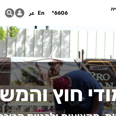
יה
6606*
En
عر
ך