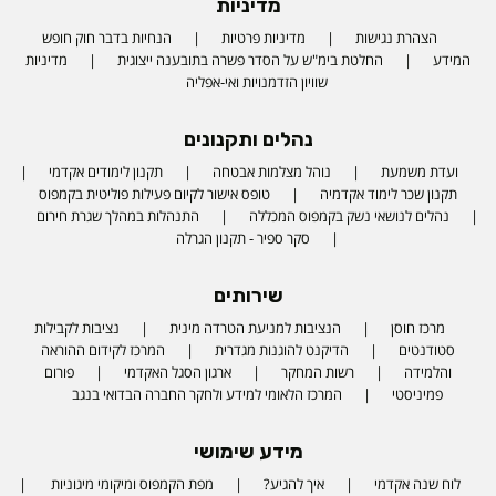
מדיניות
הצהרת נגישות
מדיניות פרטיות
הנחיות בדבר חוק חופש
המידע
החלטת בימ"ש על הסדר פשרה בתובענה ייצוגית
מדיניות
שוויון הזדמנויות ואי-אפליה
נהלים ותקנונים
ועדת משמעת
נוהל מצלמות אבטחה
תקנון לימודים אקדמי
תקנון שכר לימוד אקדמיה
טופס אישור לקיום פעילות פוליטית בקמפוס
נהלים לנושאי נשק בקמפוס המכללה
התנהלות במהלך שגרת חירום
סקר ספיר - תקנון הגרלה
שירותים
מרכז חוסן
הנציבות למניעת הטרדה מינית
נציבות לקבילות
סטודנטים
הדיקנט להוגנות מגדרית
המרכז לקידום ההוראה
והלמידה
רשות המחקר
ארגון הסגל האקדמי
פורום
פמיניסטי
המרכז הלאומי למידע ולחקר החברה הבדואי בנגב
מידע שימושי
לוח שנה אקדמי
איך להגיע?
מפת הקמפוס ומיקומי מיגוניות