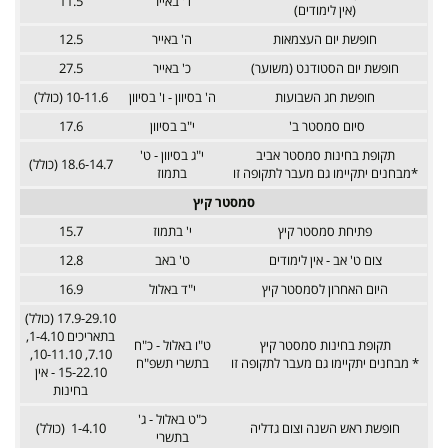
ד' באייר
11.5
(אין לימודים)
חופשת יום העצמאות
ה' באייר
12.5
חופשת יום הסטודנט (משוער)
כ' באייר
27.5
חופשת חג השבועות
ה' בסיוון - ו' בסיוון
10-11.6 (כולל)
סיום סמסטר ב'
י"ב בסיוון
17.6
תקופת בחינות סמסטר אביב
י"ג בסיוון - ט'
18.6-14.7 (כולל)
*מבחנים יתקיימו גם מעבר לתקופה זו
בתמוז
סמסטר קיץ
פתיחת סמסטר קיץ
י' בתמוז
15.7
צום ט' אב - אין לימודים
ט' באב
12.8
היום האחרון לסמסטר קיץ
י"ד באלול
16.9
17.9-29.10 (כולל)
בתאריכים 1-4.10,
תקופת בחינות סמסטר קיץ
ט"ו באלול - כ"ח
7.10, 10-11.10,
* מבחנים יתקיימו גם מעבר לתקופה זו
בתשרי תשפ"ח
15-22.10 - אין
בחינות
כ"ט באלול - ג'
חופשת ראש השנה וצום גדליה
1-4.10 (כולל)
בתשרי