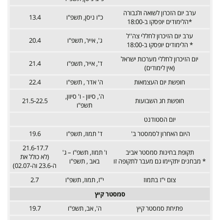
ערב יום הזכרון לשואה ולגבורה
כ"ו ניסן, תשפ"ו
13.4
*הלימודים יופסקו ב-18:00
ערב יום הזיכרון לחללי צה''ל
ג', אייר, תשפ"ו
20.4
* הלימודים יופסקו ב-18:00
יום הזיכרון לחללי מערכות ישראל
ד', אייר, תשפ"ו
21.4
(אין לימודים)
חופשת יום העצמאות
ה' אדר , תשפ"ו
22.4
ה', סיוון - ו' סיוון,
חופשת חג השבועות
21.5-22.5
תשפ"ו
יום הסטודנט
היום האחרון לסמסטר ב'
ד' תמוז, תשפ"ו
19.6
21.6-17.7
תקופת בחינות סמסטר אביב
ו' תמוז, תשפ"ו – ג'
(לא כולל את
* מבחנים יתקיימו גם מעבר לתקופה זו
באב , תשפ"ו
ה-23.6 וה-02.07)
צום י"ז בתמוז
י"ז, תמוז, תשפ"ו
2.7
סמסטר קיץ
פתיחת סמסטר קיץ
ה', אב, תשפ"ו
19.7