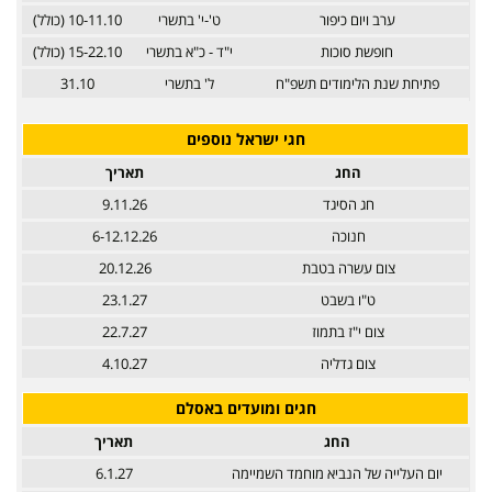
ערב ויום כיפור
ט'-י' בתשרי
10-11.10 (כולל)
חופשת סוכות
י"ד - כ"א בתשרי
15-22.10 (כולל)
פתיחת שנת הלימודים תשפ"ח
ל' בתשרי
31.10
חגי ישראל נוספים
החג
תאריך
חג הסיגד
9.11.26
חנוכה
6-12.12.26
צום עשרה בטבת
20.12.26
ט"ו בשבט
23.1.27
צום י"ז בתמוז
22.7.27
צום גדליה
4.10.27
חגים ומועדים באסלם
החג
תאריך
יום העלייה של הנביא מוחמד השמיימה
6.1.27