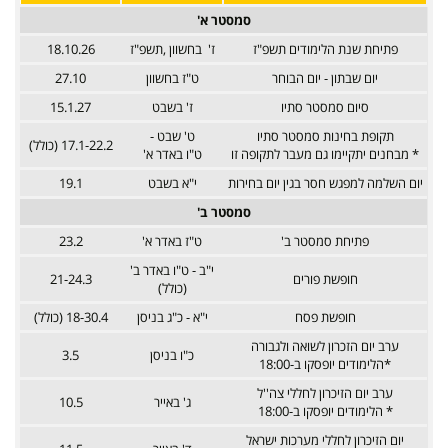
סמסטר א'
פתיחת שנת הלימודים תשפ"ז
ז' בחשוון ,תשפ"ז
18.10.26
יום שבתון - יום הבוחר
ט"ז בחשוון
27.10
סיום סמסטר סתיו
ז' בשבט
15.1.27
תקופת בחינות סמסטר סתיו
ט' שבט -
17.1-22.2 (כולל)
* מבחנים יתקיימו גם מעבר לתקופה זו
ט"ו באדר א'
יום השלמה למפגש חסר בגין יום בחירות
י"א בשבט
19.1
סמסטר ב'
פתיחת סמסטר ב'
ט"ז באדר א'
23.2
י"ב - ט"ו באדר ב'
חופשת פורים
21-24.3
(כולל)
חופשת פסח
י"א - כ"ג בניסן
18-30.4 (כולל)
ערב יום הזכרון לשואה ולגבורה
כ"ו בניסן
3.5
*הלימודים יופסקו ב-18:00
ערב יום הזיכרון לחללי צה''ל
ג' באייר
10.5
* הלימודים יופסקו ב-18:00
יום הזיכרון לחללי מערכות ישראל