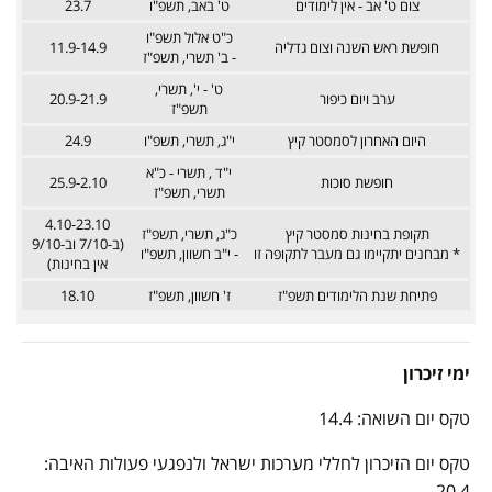
צום ט' אב - אין לימודים
ט' באב, תשפ"ו
23.7
כ"ט אלול תשפ"ו
חופשת ראש השנה וצום גדליה
11.9-14.9
- ב' תשרי, תשפ"ז
ט' - י', תשרי,
ערב ויום כיפור
20.9-21.9
תשפ"ז
היום האחרון לסמסטר קיץ
י"ג, תשרי, תשפ"ו
24.9
י"ד , תשרי - כ"א
חופשת סוכות
25.9-2.10
תשרי, תשפ"ז
4.10-23.10
תקופת בחינות סמסטר קיץ
כ"ג, תשרי, תשפ"ז
(ב-7/10 וב-9/10
* מבחנים יתקיימו גם מעבר לתקופה זו
- י"ב חשוון, תשפ"ו
אין בחינות)
פתיחת שנת הלימודים תשפ"ז
ז' חשוון, תשפ"ז
18.10
ימי זיכרון
טקס יום השואה: 14.4
טקס יום הזיכרון לחללי מערכות ישראל ולנפגעי פעולות האיבה:
20.4