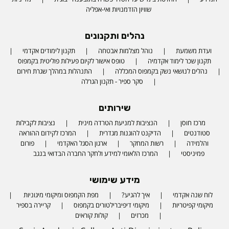
שוויון הזדמנויות ואי-אפליה
נהלים ותקנונים
ועדת משמעת
נוהל מצלמות אבטחה
תקנון לימודים אקדמי
תקנון שכר לימוד אקדמיה
טופס אישור לקיום פעילות פוליטית בקמפוס
נהלים לנושאי נשק בקמפוס המכללה
התנהלות במהלך שגרת חירום
סקר ספיר - תקנון הגרלה
שירותים
מרכז חוסן
הנציבות למניעת הטרדה מינית
נציבות לקבילות
סטודנטים
הדיקנט להוגנות מגדרית
המרכז לקידום ההוראה
והלמידה
רשות המחקר
ארגון הסגל האקדמי
פורום
פמיניסטי
המרכז הלאומי למידע ולחקר החברה הבדואי בנגב
מידע שימושי
לוח שנה אקדמי
איך להגיע?
מפת הקמפוס ומיקומי מיגוניות
Phone number
מיקומי קפיטריות
מיקומי דיפיברילטורים בקמפוס
קריירה בספיר
מכרזים
קולות קוראים