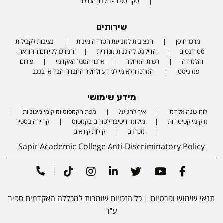
סקר ספיר - תקנון הגרלה
שירותים
מרכז חוסן
הנציבות למניעת הטרדה מינית
נציבות לקבילות
סטודנטים
הדיקנט להוגנות מגדרית
המרכז לקידום ההוראה
והלמידה
רשות המחקר
ארגון הסגל האקדמי
פורום
פמיניסטי
המרכז הלאומי למידע ולחקר החברה הבדואי בנגב
מידע שימושי
לוח שנה אקדמי
איך להגיע?
מפת הקמפוס ומיקומי מיגוניות
Phone number
מיקומי קפיטריות
מיקומי דיפיברילטורים בקמפוס
קריירה בספיר
מכרזים
קולות קוראים
Sapir Academic College Anti-Discriminatory Policy
|
Tiktok
Instagram
Linkedin
Twitter
Youtube
Facebook
תנאי שימוש ופרטיות
| כל הזכויות שומרות למכללה האקדמית ספיר
ע"ר