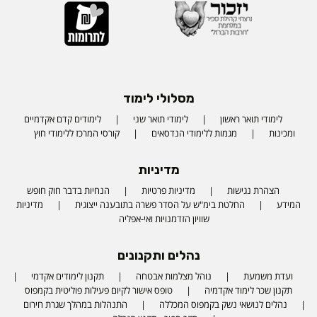
מסלולי לימוד
לימודי תואר ראשון
לימודי תואר שני
לימודים קדם אקדמיים
ומכינות
מגמות ללימודי הנדסאים
קורסי המרכז ללימודי חוץ
מדיניות
הצהרת נגישות
מדיניות פרטיות
הנחיות בדבר חוק חופש
המידע
החלטת בימ"ש על הסדר פשרה בתובענה ייצוגית
מדיניות
שוויון הזדמנויות ואי-אפליה
נהלים ותקנונים
ועדת משמעת
נוהל מצלמות אבטחה
תקנון לימודים אקדמי
תקנון שכר לימוד אקדמיה
טופס אישור לקיום פעילות פוליטית בקמפוס
נהלים לנושאי נשק בקמפוס המכללה
התנהלות במהלך שגרת חירום