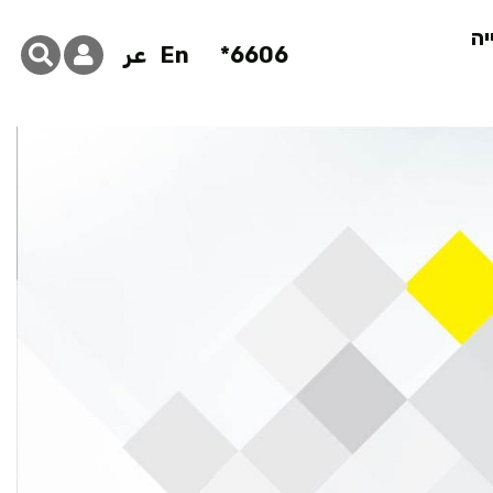
יה
6606*
En
عر