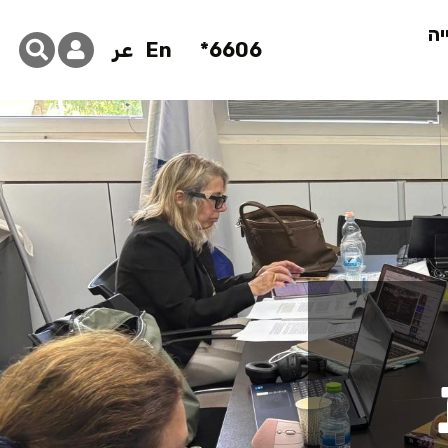
יה
6606*
En
عر