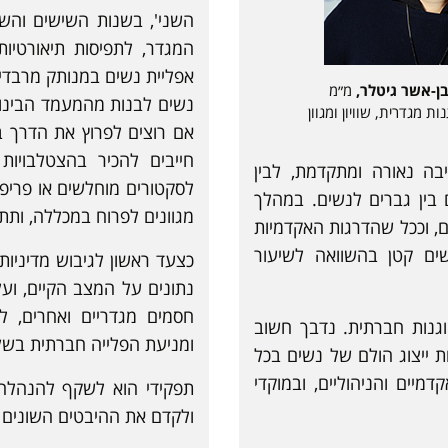
השני', בשנות השישים וה
המגדר, לתפיסות תיאורטיו
אפליית נשים במנותק מרבדים
בן-אשר גיטלר,
מ״מ
נשים לבנות מהמעמד הבינוני,
ות מגדרית, שוויון ומגוון
אם רוצים לפרוץ את הדרך ב
חייבים להכיר בהצטלבויו
בה נאורה ומתקדמת, לבין
לסקטורים מוחלשים או פריפ
בין גברים לנשים. במהלך
מגוונים לפרוח במכללה, ותת
ם, וככל שהדרגות האקדמיות
שים קטן בהשוואה לשיעור
כצעד ראשון לגיבוש מדיניות ש
נתונים על המצב הקיים, וע
חסמים מגדריים ואחרים, לח
וגנות חברתית. נדבך חשוב
ומניעת הפלייה חברתית בשל
ת ייצוג הולם של נשים בכל
מיים והניהוליים, ובמוקדי
תפקידי הוא לשקף להנהלה
ולקדם את ההיבטים השונים 