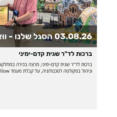
03.08.26
הסגל שלנו - ווא
ברכות לד"ר שגית קדם-ימיני
ברכות לד"ר שגית קדם-ימיני, מרצה בכירה במחלקו
הבינלאומית nal
שמעניקה האגודה לחבריה. ההוקרה הוענקה בשבו
האירופי התשיעי של האגודה, שנערך בברצלונה, ב
מקצוע מובילים 
הגדולות בתחומי הנדסת התעשייה והניהול.