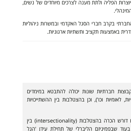
צרות הפליה ולתת מענה לצרכים מיוחדים של נשים,
מינהלי.
והחברתי בקרב חברי הסגל האקדמי ובמשרות ניהוליות
דרית באמצעות תקציב ותשתיות ארגוניות.
קבוצות חברתיות שונות יכולה להתבטא במימדים
, לאומיות וכו'), וכן בהצטלבות בין ההשתייכויות
תפיסתי היא, כי קידום נשים דורש הכרה בהצטלבות (intersectionality) בין
עוד שבפמיניזם הליברלי של תחילת עידן 'הגל