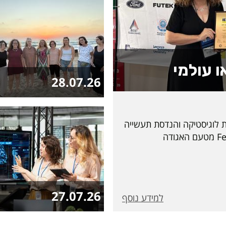
ו עולמי
28.07.26
ת לוגיסטיקה והנדסת תעשייה
וניהול בפקולטה לטכנולוגיה, על קבלת מעמד Fellow מטעם האגודה
IEOM Society Internatio. מההוקרות הגבוהות ביותר
ע שעבר במהלך הכנס
השתתפות חוקרים ואנשי
מרחבי העולם. אגודת IEOM היא אחת האגודות הבינלאומיות
27.07.26
למידע נוסף