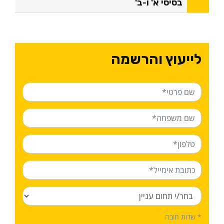
בסיסי א' ו-ב'
לייעוץ והרשמה
* שדות חובה