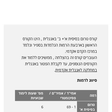
קורס טרום בסיסית א'+ ב' באנגלית , הינו הקורס
הראשון בארבעת הרמות הנלמדות בספיר ונלמד
במרכז הקדם אקדמי.
העוברים קורס זה בהצלחה , ממשיכים ללמוד את
הקורסים הנוספים, עד לקבלת הפטור באנגלית
במחלקה לאנגלית אקדמית
.
סיווג לרמות
אמי"ר / אמיר"ם /
מס' שעות לימוד
רמה
פסיכומטרי
שבועיות
טרום
6
1 - 69
בסיסית א'