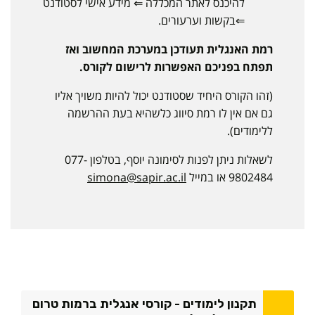
להיכנס לאתר המכללה ⇐ מידע אישי לסטודנט
⇐בקשות וערעורים.
רמת האנגלית תעודכן במערכת המחשוב ואז
תפתח בפניכם האפשרות לרישום לקורס.
(זהו הקורס היחיד שסטודנט יכול להיות משויך אליו
גם אם אין לו רמת סיווג כלשהיא בעת ההרשמה
ללימודים).
לשאלות ניתן לפנות לסימונה יוסף, בטלפון 077-
9802484 או במייל
simona@sapir.ac.il
תקנון לימודים - קורסי אנגלית ברמות טרום