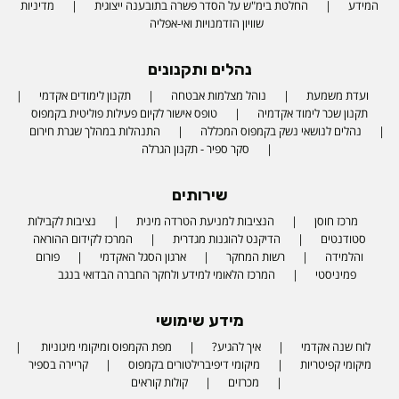
המידע
החלטת בימ"ש על הסדר פשרה בתובענה ייצוגית
מדיניות
שוויון הזדמנויות ואי-אפליה
נהלים ותקנונים
ועדת משמעת
נוהל מצלמות אבטחה
תקנון לימודים אקדמי
תקנון שכר לימוד אקדמיה
טופס אישור לקיום פעילות פוליטית בקמפוס
נהלים לנושאי נשק בקמפוס המכללה
התנהלות במהלך שגרת חירום
סקר ספיר - תקנון הגרלה
שירותים
מרכז חוסן
הנציבות למניעת הטרדה מינית
נציבות לקבילות
סטודנטים
הדיקנט להוגנות מגדרית
המרכז לקידום ההוראה
והלמידה
רשות המחקר
ארגון הסגל האקדמי
פורום
פמיניסטי
המרכז הלאומי למידע ולחקר החברה הבדואי בנגב
מידע שימושי
לוח שנה אקדמי
איך להגיע?
מפת הקמפוס ומיקומי מיגוניות
Phone number
מיקומי קפיטריות
מיקומי דיפיברילטורים בקמפוס
קריירה בספיר
מכרזים
קולות קוראים