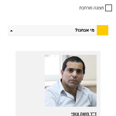
י
ע
תצוגה מורחבת
ל
ה
ת
מי אנחנו?
ו
א
ר
ב
נ
י
ה
ו
ל
ת
ע
ש
י
ד"ר משה צופי