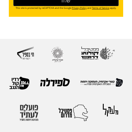
This site is protected by reCAPTCHA and the Google
Privacy Policy
and
Terms of Service
apply.