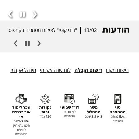
הודעות
13/02/25
"רוני קופי" לצילום מסמכים בקמפוס
רישום מקוון
רישום וקבלה
לוח שנה אקדמי
מינהל אקדמי
מ
י
ד
סוג
משך
לו"ז שבועי
נקודות
שכר לימוד
ע
ההסמכה
המסלול
לפי תכנית
זכות
אוניברסיט
ט
הלימודים
.B.A בניהול
3 או 3.5 שנים
120 נק"ז
אי
תעשייתי
שנה ראשונה
כ
חינם ע"פ חוק
לחיילים
נ
משוחררים