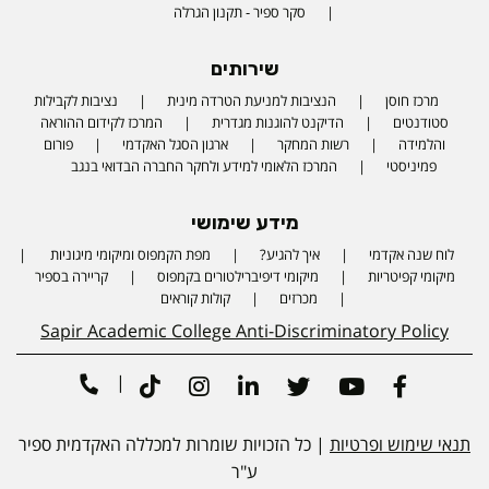
סקר ספיר - תקנון הגרלה
שירותים
מרכז חוסן
הנציבות למניעת הטרדה מינית
נציבות לקבילות
סטודנטים
הדיקנט להוגנות מגדרית
המרכז לקידום ההוראה
והלמידה
רשות המחקר
ארגון הסגל האקדמי
פורום
פמיניסטי
המרכז הלאומי למידע ולחקר החברה הבדואי בנגב
מידע שימושי
לוח שנה אקדמי
איך להגיע?
מפת הקמפוס ומיקומי מיגוניות
Phone number
מיקומי קפיטריות
מיקומי דיפיברילטורים בקמפוס
קריירה בספיר
מכרזים
קולות קוראים
Sapir Academic College Anti-Discriminatory Policy
|
Tiktok
Instagram
Linkedin
Twitter
Youtube
Facebook
תנאי שימוש ופרטיות
| כל הזכויות שומרות למכללה האקדמית ספיר
ע"ר