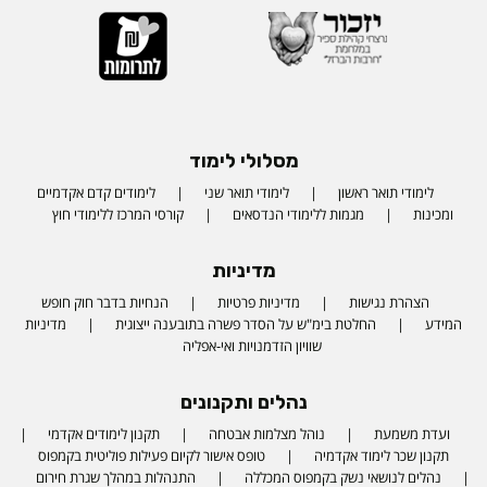
מסלולי לימוד
לימודי תואר ראשון
לימודי תואר שני
לימודים קדם אקדמיים
ומכינות
מגמות ללימודי הנדסאים
קורסי המרכז ללימודי חוץ
מדיניות
הצהרת נגישות
מדיניות פרטיות
הנחיות בדבר חוק חופש
המידע
החלטת בימ"ש על הסדר פשרה בתובענה ייצוגית
מדיניות
שוויון הזדמנויות ואי-אפליה
נהלים ותקנונים
ועדת משמעת
נוהל מצלמות אבטחה
תקנון לימודים אקדמי
תקנון שכר לימוד אקדמיה
טופס אישור לקיום פעילות פוליטית בקמפוס
נהלים לנושאי נשק בקמפוס המכללה
התנהלות במהלך שגרת חירום