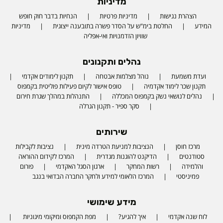
מדיניות
הצהרת נגישות
מדיניות פרטיות
הנחיות בדבר חוק חופש
המידע
החלטת בימ"ש על הסדר פשרה בתובענה ייצוגית
מדיניות
שוויון הזדמנויות ואי-אפליה
נהלים ותקנונים
ועדת משמעת
נוהל מצלמות אבטחה
תקנון לימודים אקדמי
תקנון שכר לימוד אקדמיה
טופס אישור לקיום פעילות פוליטית בקמפוס
נהלים לנושאי נשק בקמפוס המכללה
התנהלות במהלך שגרת חירום
סקר ספיר - תקנון הגרלה
שירותים
מרכז חוסן
הנציבות למניעת הטרדה מינית
נציבות לקבילות
סטודנטים
הדיקנט להוגנות מגדרית
המרכז לקידום ההוראה
והלמידה
רשות המחקר
ארגון הסגל האקדמי
פורום
פמיניסטי
המרכז הלאומי למידע ולחקר החברה הבדואי בנגב
מידע שימושי
לוח שנה אקדמי
איך להגיע?
מפת הקמפוס ומיקומי מיגוניות