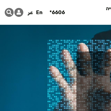
יה
6606*
En
عر
B