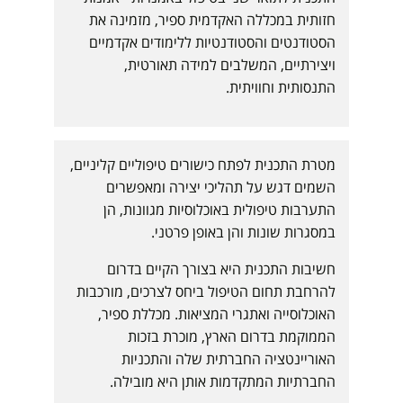
ו
חזותית במכללה האקדמית ספיר, מזמינה את
י
הסטודנטים והסטודנטיות ללימודים אקדמיים
ו
ויצירתיים, המשלבים למידה תאורטית,
ת
התנסותית וחוויתית.
-
א
מ
נ
מטרת התכנית לפתח כישורים טיפוליים קליניים,
ו
השמים דגש על תהליכי יצירה ומאפשרים
ת
התערבות טיפולית באוכלוסיות מגוונות, הן
ח
במסגרות שונות והן באופן פרטני.
ז
חשיבות התכנית היא בצורך הקיים בדרום
ו
להרחבת תחום הטיפול ביחס לצרכים, מורכבות
ת
האוכלוסייה ואתגרי המציאות. מכללת ספיר,
י
הממוקמת בדרום הארץ, מוכרת בזכות
ת
האוריינטציה החברתית שלה והתכניות
החברתיות המתקדמות אותן היא מובילה.