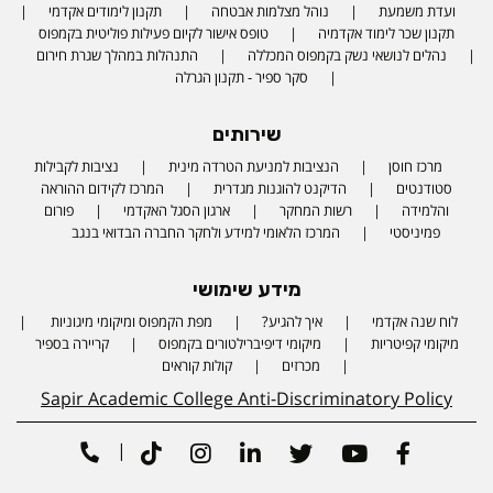
ועדת משמעת
נוהל מצלמות אבטחה
תקנון לימודים אקדמי
תקנון שכר לימוד אקדמיה
טופס אישור לקיום פעילות פוליטית בקמפוס
נהלים לנושאי נשק בקמפוס המכללה
התנהלות במהלך שגרת חירום
סקר ספיר - תקנון הגרלה
שירותים
מרכז חוסן
הנציבות למניעת הטרדה מינית
נציבות לקבילות
סטודנטים
הדיקנט להוגנות מגדרית
המרכז לקידום ההוראה
והלמידה
רשות המחקר
ארגון הסגל האקדמי
פורום
פמיניסטי
המרכז הלאומי למידע ולחקר החברה הבדואי בנגב
מידע שימושי
לוח שנה אקדמי
איך להגיע?
מפת הקמפוס ומיקומי מיגוניות
Phone number
מיקומי קפיטריות
מיקומי דיפיברילטורים בקמפוס
קריירה בספיר
מכרזים
קולות קוראים
Sapir Academic College Anti-Discriminatory Policy
|
Tiktok
Instagram
Linkedin
Twitter
Youtube
Facebook