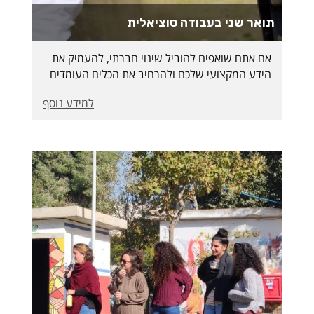
תואר שני בעבודה סוציאלית
אם אתם שואפים להוביל שינוי חברתי, להעמיק את
הידע המקצועי שלכם ולהרחיב את הכלים העומדים
לרשותכם בתחום העבודה הסוציאלית, התואר השני
למידע נוסף
בעבודה סוציאלית במכללה האקדמית ספיר הוא
הבחירה המושלמת עבורכם. עם סגל אקדמי מוביל,
תכניות לימוד מעמיקות המשלבות פרקטיקה
ותיאוריה, וסביבת לימודים תומכת ומתקדמת – זהו
הצעד הבא בדרך לקריירה משמעותית ומספקת.