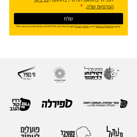
הפרטיות שלה
.
This site is protected by reCAPTCHA and the Google
Privacy Policy
and
Terms of Service
apply.