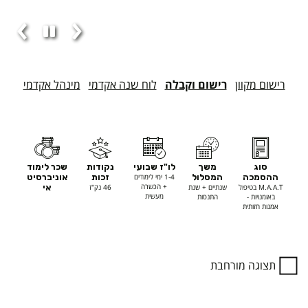
רישום מקוון
רישום וקבלה
לוח שנה אקדמי
מינהל אקדמי
מ
י
ד
סוג
משך
לו"ז שבועי
נקודות
שכר לימוד
ע
ההסמכה
המסלול
1-4 ימי לימודים
זכות
אוניברסיט
ט
+ הכשרה
M.A.A.T בטיפול
שנתיים + שנת
46 נק"ז
אי
מעשית
באומנויות -
התנסות
כ
אמנות חזותית
נ
י
ע
תצוגה מורחבת
ל
ה