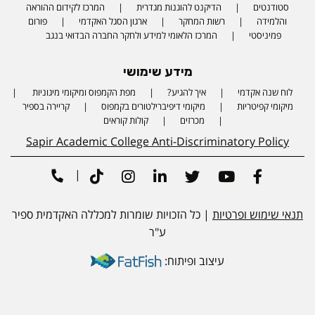
סטודנטים
הדיקנט להוגנות מגדרית
המרכז לקידום ההוראה
והלמידה
רשות המחקר
ארגון הסגל האקדמי
פורום
פמיניסטי
המרכז הלאומי למידע ולחקר החברה הבדואי בנגב
מידע שימושי
לוח שנה אקדמי
איך להגיע?
מפת הקמפוס ומיקומי מיגוניות
Phone number
מיקומי קפיטריות
מיקומי דיפיברילטורים בקמפוס
קריירה בספיר
מכרזים
קולות קוראים
Sapir Academic College Anti-Discriminatory Policy
|
Tiktok
Instagram
Linkedin
Twitter
Youtube
Facebook
תנאי שימוש ופרטיות
| כל הזכויות שומרות למכללה האקדמית ספיר
ע"ר
עיצוב ופיתוח: