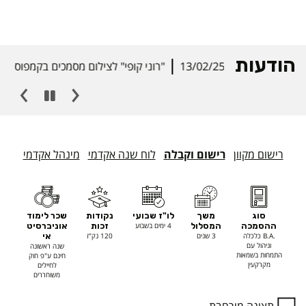
הודעות
13/02/25
"רוני קופי" לצילום מסמכים בקמפוס
רישום מקוון
רישום וקבלה
לוח שנה אקדמי
מינהל אקדמי
סוג
משך
לו"ז שבועי
נקודות
שכר לימוד
ההסמכה
המסלול
4 ימים בשבוע
זכות
אוניברסיט
.B.A כלכלה
3 שנים
120 נק"ז
אי
וניהול עם
שנה ראשונה
התמחות בשמאות
חינם ע"פ חוק
מקרקעין
לחיילים
משוחררים