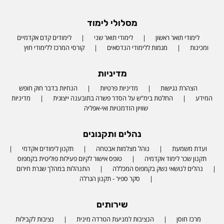
מסלולי לימוד
לימודי תואר ראשון
לימודי תואר שני
לימודים קדם אקדמיים
ומכינות
מגמות ללימודי הנדסאים
קורסי המרכז ללימודי חוץ
מדיניות
הצהרת נגישות
מדיניות פרטיות
הנחיות בדבר חוק חופש
המידע
החלטת בימ"ש על הסדר פשרה בתובענה ייצוגית
מדיניות
שוויון הזדמנויות ואי-אפליה
נהלים ותקנונים
ועדת משמעת
נוהל מצלמות אבטחה
תקנון לימודים אקדמי
תקנון שכר לימוד אקדמיה
טופס אישור לקיום פעילות פוליטית בקמפוס
נהלים לנושאי נשק בקמפוס המכללה
התנהלות במהלך שגרת חירום
סקר ספיר - תקנון הגרלה
שירותים
מרכז חוסן
הנציבות למניעת הטרדה מינית
נציבות לקבילות