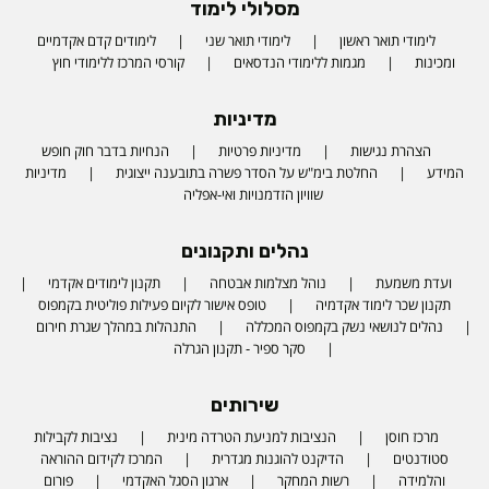
מסלולי לימוד
לימודי תואר ראשון
לימודי תואר שני
לימודים קדם אקדמיים
ומכינות
מגמות ללימודי הנדסאים
קורסי המרכז ללימודי חוץ
מדיניות
הצהרת נגישות
מדיניות פרטיות
הנחיות בדבר חוק חופש
המידע
החלטת בימ"ש על הסדר פשרה בתובענה ייצוגית
מדיניות
שוויון הזדמנויות ואי-אפליה
נהלים ותקנונים
ועדת משמעת
נוהל מצלמות אבטחה
תקנון לימודים אקדמי
תקנון שכר לימוד אקדמיה
טופס אישור לקיום פעילות פוליטית בקמפוס
נהלים לנושאי נשק בקמפוס המכללה
התנהלות במהלך שגרת חירום
סקר ספיר - תקנון הגרלה
שירותים
מרכז חוסן
הנציבות למניעת הטרדה מינית
נציבות לקבילות
סטודנטים
הדיקנט להוגנות מגדרית
המרכז לקידום ההוראה
והלמידה
רשות המחקר
ארגון הסגל האקדמי
פורום