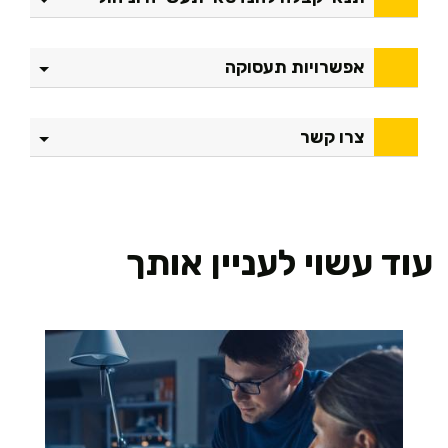
ט
כ
נ
אפשרויות תעסוקה
ו
ל
ו
צרו קשר
ג
י
ו
ת
מ
עוד עשוי לעניין אותך
ז
ו
ן