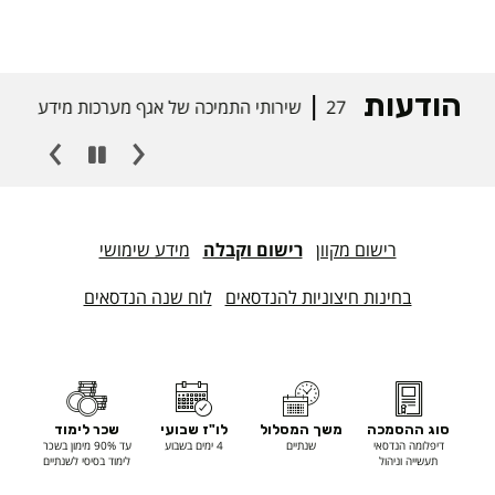
הודעות
27/04/26
שירותי התמיכה של אגף מערכות מידע וטכנולוגיות 
רישום מקוון
רישום וקבלה
מידע שימושי
בחינות חיצוניות להנדסאים
לוח שנה הנדסאים
מ
י
ד
סוג ההסמכה
משך המסלול
לו"ז שבועי
שכר לימוד
ע
דיפלומה הנדסאי
שנתיים
4 ימים בשבוע
עד 90% מימון בשכר
ט
תעשייה וניהול
לימוד בסיסי לשנתיים
כ