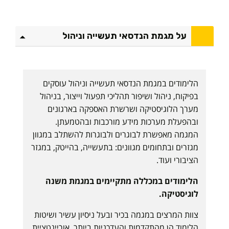
נ
י
על מגמת הנדסאי תעשייה וניהול
ע
ל
ל
י
הלימודים במגמת הנדסאי תעשייה וניהול עוסקים
מ
בפיקוח, ניהול ושיפור תהליכי תפעול וייצור, בניהול
ו
מערך הלוגיסטיקה ושרשרת האספקה בארגונים
ד
ובהפעלת מערכות מידע מורכבות ובהטמעתן.
י
המגמה מאפשרת לבוגרים ולבוגרות להשתלב במגוון
ה
מגזרים ובתחומים מגוונים: בתעשייה, בהייטק, במגזר
נ
הציבורי ועוד.
ד
ס
הלימודים במכללה מתקיימים במגמת משנה
א
לוגיסטיקה.
י
צוות המרצים במגמה בכיר ובעל ניסיון עשיר ושיטות
ב
הלימוד הן מהתקדמות והעדכניות ביותר. אוריינטציית