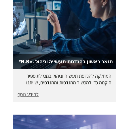
תואר ראשון בהנדסת תעשייה וניהול .B.Sc*
המחלקה להנדסת תעשיה וניהול במכללת ספיר
הוקמה כדי להכשיר מהנדסות ומהנדסים, שייתנו
מענה לביקוש ההולך וגדל עבור התעשייה
למידע נוסף
המסורתית ותעשיית ההייטק המתפתחת באזור עוטף
עזה בפרט ובדרום הארץ ככלל.