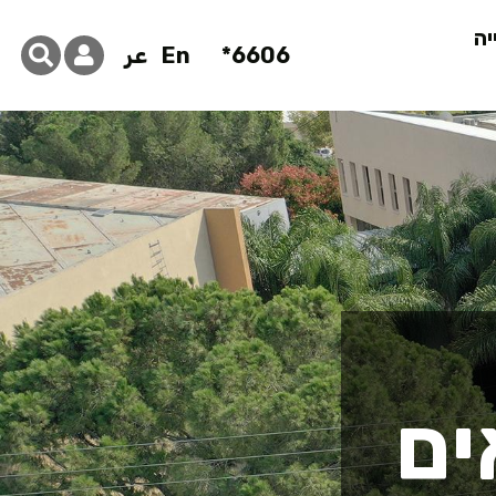
יה
6606*
En
عر
 המרכז הטכנו
ים