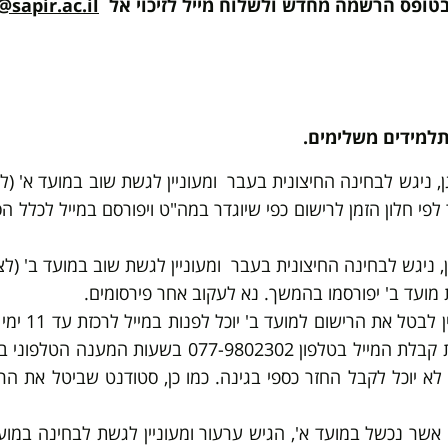
 בטופס הרשמה מחדש ולשלוח מייל לזיכוי אל
@sapir.ac.il
תלמידים משלימים.
ן, ניגש לבחינה החיצונית בעבר ומעוניין לגשת שוב במועד א' (לצ
י חלון הזמן לרישום כפי שיוגדר במה"ט ויפורסם במייל לכלל הסט
, ניגש לבחינה החיצונית בעבר ומעוניין לגשת שוב במועד ב' (לצו
 מועד ב' יפורסמו בהמשך. נא לעקוב אחר פירסומים.
- כל סטוד
א יוכל לקבל החזר כספי בגינה. כמו כן, סטודנט שביטל את הר
אשר נכשל במועד א', הגיש ערעור ומעוניין לגשת לבחינה במו