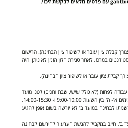
galitbi
עם פרטים מלאים לבקשת זיכוי.
ורך קבלת ציון עובר או לשיפור ציון הבחינה). הרישום
ודנטים במרכז. לאחר סגירת חלון הזמן לא ניתן יהיה
רך קבלת ציון עובר או לשיפור ציון הבחינה).
נט המעוניין לבטל את הרישום למועד ב' יוכל לפנות במייל לרכזת עד 11 ימי עבודה לפחות (לא כולל שישי, שבת וחגים) לפני מועד
ולוודא את קבלת המייל בטלפון 077-9802302 בשעות המענה הטלפוני בימים א'- ה' בין השעות 9:00-10:00 ו- 14:00-15:30.
שמתו לבחינה במועד ב' לא יורשה בשום אופן להגיע
עד ב', חייב במקביל להגשת הערעור להירשם לבחינה