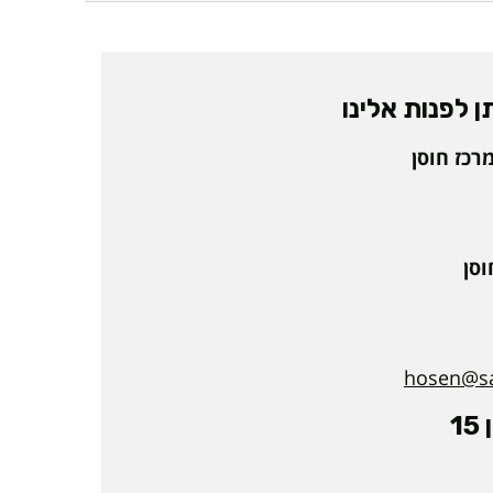
 לפנות אלינו
 מרכז חוסן
וסן
hosen@sap
1