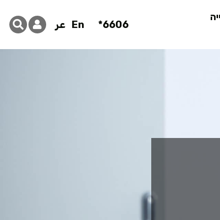
יה
6606*
En
عر