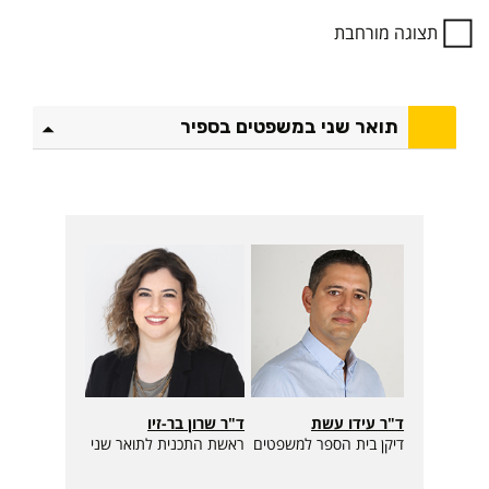
מ
תצוגה מורחבת
י
ד
ע
ט
תואר שני במשפטים בספיר
כ
נ
י
ע
ל
ה
ת
ו
א
ר
ב
ד"ר עידו עשת
ד"ר שרון בר-זיו
מ
דיקן בית הספר למשפטים
ראשת התכנית לתואר שני
ש