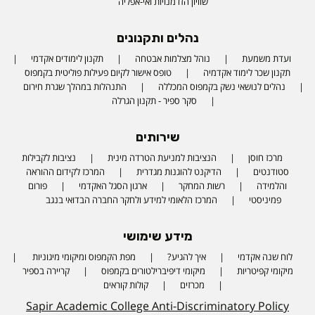
שוויון הזדמנויות ואי-אפליה
נהלים ותקנונים
ועדת משמעת
נוהל מצלמות אבטחה
תקנון לימודים אקדמי
תקנון שכר לימוד אקדמיה
טופס אישור לקיום פעילות פוליטית בקמפוס
נהלים לנושאי נשק בקמפוס המכללה
התנהלות במהלך שגרת חירום
סקר ספיר - תקנון הגרלה
שירותים
מרכז חוסן
הנציבות למניעת הטרדה מינית
נציבות לקבילות
סטודנטים
הדיקנט להוגנות מגדרית
המרכז לקידום ההוראה
והלמידה
רשות המחקר
ארגון הסגל האקדמי
פורום
פמיניסטי
המרכז הלאומי למידע ולחקר החברה הבדואי בנגב
מידע שימושי
לוח שנה אקדמי
איך להגיע?
מפת הקמפוס ומיקומי מיגוניות
Phone number
מיקומי קפיטריות
מיקומי דיפיברילטורים בקמפוס
קריירה בספיר
מכרזים
קולות קוראים
Sapir Academic College Anti-Discriminatory Policy