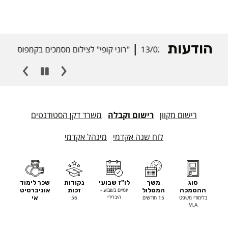
הודעות
13/02/25
"רוני קופי" לצילום מסמכים בקמפוס
רישום מקוון
רישום וקבלה
משרד דקן הסטודנטים
לוח שנה אקדמי
מינהל אקדמי
סוג
משך
לו"ז שבועי
נקודות
שכר לימוד
ההסמכה
המסלול
יומיים בשבוע -
זכות
אוניברסיט
היברידי
בלימודי משפט
15 חודשים
56
אי
M.A