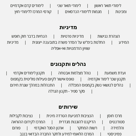
לימודי תואר ראשון
לימודי תואר שני
לימודים קדם אקדמיים
ומכינות
מגמות ללימודי הנדסאים
קורסי המרכז ללימודי חוץ
מדיניות
הצהרת נגישות
מדיניות פרטיות
הנחיות בדבר חוק חופש
המידע
החלטת בימ"ש על הסדר פשרה בתובענה ייצוגית
מדיניות
שוויון הזדמנויות ואי-אפליה
נהלים ותקנונים
ועדת משמעת
נוהל מצלמות אבטחה
תקנון לימודים אקדמי
תקנון שכר לימוד אקדמיה
טופס אישור לקיום פעילות פוליטית בקמפוס
נהלים לנושאי נשק בקמפוס המכללה
התנהלות במהלך שגרת חירום
סקר ספיר - תקנון הגרלה
שירותים
מרכז חוסן
הנציבות למניעת הטרדה מינית
נציבות לקבילות
סטודנטים
הדיקנט להוגנות מגדרית
המרכז לקידום ההוראה
והלמידה
רשות המחקר
ארגון הסגל האקדמי
פורום
פמיניסטי
המרכז הלאומי למידע ולחקר החברה הבדואי בנגב