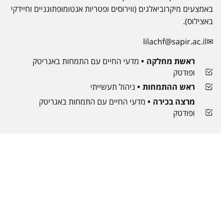
באמצעים מיקרוביאלגים (ווירוסים ופטריות אנטומופתוגניים וחיידקי
באצילוס).
lilachf@sapir.ac.il
ראשת מחלקה
מדעי החיים עם התמחות באגריטק
ופודטק
ראש ההתמחות
ניהול תעשייתי
מרצה בכירה
מדעי החיים עם התמחות באגריטק
ופודטק