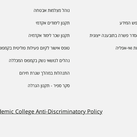
נוהל מצלמות אבטחה
פש המידע
תקנון לימודים אקדמי
דר פשרה בתובענה ייצוגית
תקנון שכר לימוד אקדמיה
יות ואי-אפליה
טופס אישור לקיום פעילות פוליטית בקמפוס
נהלים לנושאי נשק בקמפוס המכללה
התנהלות במהלך שגרת חירום
סקר ספיר - תקנון הגרלה
demic College Anti-Discriminatory Policy