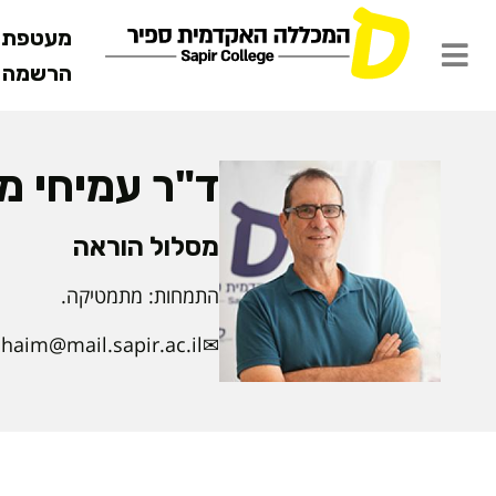
מעטפת ש
הרשמה מ
ד"ר עמיחי מנ
מסלול הוראה
התמחות: מתמטיקה.
haim@mail.sapir.ac.il