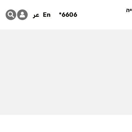
יה
6606*
En
عر