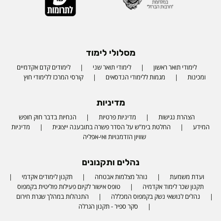
מסלולי לימוד
לימודי תואר ראשון
לימודי תואר שני
לימודים קדם אקדמיים
ומכינות
מגמות ללימודי הנדסאים
קורסי המרכז ללימודי חוץ
מדיניות
הצהרת נגישות
מדיניות פרטיות
הנחיות בדבר חוק חופש
המידע
החלטת בימ"ש על הסדר פשרה בתובענה ייצוגית
מדיניות
שוויון הזדמנויות ואי-אפליה
נהלים ותקנונים
ועדת משמעת
נוהל מצלמות אבטחה
תקנון לימודים אקדמי
תקנון שכר לימוד אקדמיה
טופס אישור לקיום פעילות פוליטית בקמפוס
נהלים לנושאי נשק בקמפוס המכללה
התנהלות במהלך שגרת חירום
סקר ספיר - תקנון הגרלה