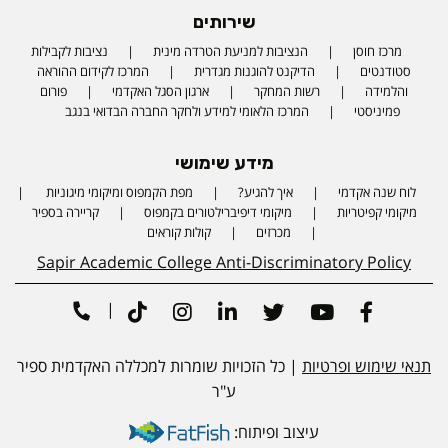
שירותים
מרכז חוסן
הנציבות למניעת הטרדה מינית
נציבות לקבילות
סטודנטים
הדיקנט להוגנות מגדרית
המרכז לקידום ההוראה
והלמידה
רשות המחקר
ארגון הסגל האקדמי
פורום
פמיניסטי
המרכז הלאומי למידע ולחקר החברה הבדואי בנגב
מידע שימושי
לוח שנה אקדמי
איך להגיע?
מפת הקמפוס ומיקומי מיגוניות
Phone number
מיקומי קפיטריות
מיקומי דיפיברילטורים בקמפוס
קריירה בספיר
מכרזים
קולות קוראים
Sapir Academic College Anti-Discriminatory Policy
|
Tiktok
Instagram
Linkedin
Twitter
Youtube
Facebook
תנאי שימוש ופרטיות
| כל הזכויות שומרות למכללה האקדמית ספיר
ע"ר
עיצוב ופיתוח: