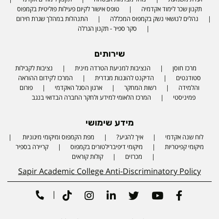
תקנון שכר לימוד אקדמיה
טופס אישור לקיום פעילות פוליטית בקמפוס
נהלים לנושאי נשק בקמפוס המכללה
התנהלות במהלך שגרת חירום
סקר ספיר - תקנון הגרלה
שירותים
מרכז חוסן
הנציבות למניעת הטרדה מינית
נציבות לקבילות
סטודנטים
הדיקנט להוגנות מגדרית
המרכז לקידום ההוראה
והלמידה
רשות המחקר
ארגון הסגל האקדמי
פורום
פמיניסטי
המרכז הלאומי למידע ולחקר החברה הבדואי בנגב
מידע שימושי
לוח שנה אקדמי
איך להגיע?
מפת הקמפוס ומיקומי מיגוניות
Phone number
מיקומי קפיטריות
מיקומי דיפיברילטורים בקמפוס
קריירה בספיר
מכרזים
קולות קוראים
Sapir Academic College Anti-Discriminatory Policy
|
Tiktok
Instagram
Linkedin
Twitter
Youtube
Facebook