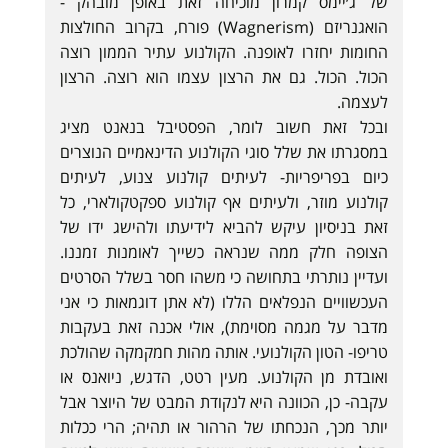
של ג׳יימס קמרון מוכיחה זאת באופן מובהק -
הואגנריזם (Wagnerism) פורח, בקרוב החולצות
החומות יחזרו לאופנה. הקולנוע עתיר הממון רוצה
הכול. הכול. גם את הרצון עצמו הוא רוצה. הרצון
לעצמה.
ובכל זאת חשוב לומר, הפסטיבל בנאנט מציג
במסגרתו את שלל סוגי הקולנוע הדינאמיים הנוצרים
כיום בפריפריות- לעיתים קולנוע צנוע, לעיתים
קולנוע מוזר, ולעיתים אף קולנוע ספקטקולארי, כל
זאת בניסיון עיקש להביא לידיעתו ולהישג ידו של
הצופה חלק ממה שנראה כשייך לאומנות זמננו.
ועדיין נותרתי בתחושה כי משהו חסר בשלל הסרטים
העכשוויים הנפלאים הללו (לא אתן דוגמאות כי אני
מדבר על מגמה מסוימת), אולי אכנה זאת בעקבות
טריפו- הטון הקולנועי. אותה מהות חמקמקה שהולכת
ואובדת מן הקולנוע. מעין רטט, הדגש, ניואנס או
עקבה- כן, הכוונה היא לנקודת המבט של היוצר אבל
יותר מכך, הנכחתו של הרהור או תהיה; הרי ככלות