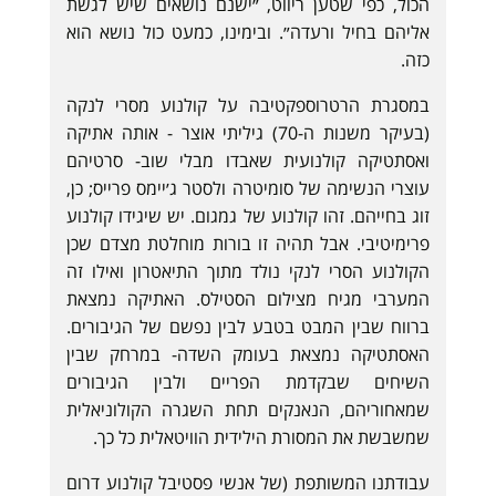
הכול, כפי שטען ריווט, ״ישנם נושאים שיש לגשת
אליהם בחיל ורעדה״. ובימינו, כמעט כול נושא הוא
כזה.
במסגרת הרטרוספקטיבה על קולנוע מסרי לנקה
(בעיקר משנות ה-70) גיליתי אוצר - אותה אתיקה
ואסתטיקה קולנועית שאבדו מבלי שוב- סרטיהם
עוצרי הנשימה של סומיטרה ולסטר ג׳יימס פרייס; כן,
זוג בחייהם. זהו קולנוע של גמגום. יש שיגידו קולנוע
פרימיטיבי. אבל תהיה זו בורות מוחלטת מצדם שכן
הקולנוע הסרי לנקי נולד מתוך התיאטרון ואילו זה
המערבי מגיח מצילום הסטילס. האתיקה נמצאת
ברווח שבין המבט בטבע לבין נפשם של הגיבורים.
האסתטיקה נמצאת בעומק השדה- במרחק שבין
השיחים שבקדמת הפריים ולבין הגיבורים
שמאחוריהם, הנאנקים תחת השגרה הקולוניאלית
שמשבשת את המסורת הילידית הוויטאלית כל כך.
עבודתנו המשותפת (של אנשי פסטיבל קולנוע דרום