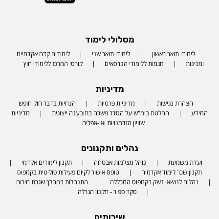
מסלולי לימוד
לימודי תואר ראשון
לימודי תואר שני
לימודים קדם אקדמיים
ומכינות
מגמות ללימודי הנדסאים
קורסי המרכז ללימודי חוץ
מדיניות
הצהרת נגישות
מדיניות פרטיות
הנחיות בדבר חוק חופש
המידע
החלטת בימ"ש על הסדר פשרה בתובענה ייצוגית
מדיניות
שוויון הזדמנויות ואי-אפליה
נהלים ותקנונים
ועדת משמעת
נוהל מצלמות אבטחה
תקנון לימודים אקדמי
תקנון שכר לימוד אקדמיה
טופס אישור לקיום פעילות פוליטית בקמפוס
נהלים לנושאי נשק בקמפוס המכללה
התנהלות במהלך שגרת חירום
סקר ספיר - תקנון הגרלה
שירותים