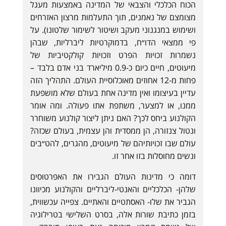
הכוח הכלכלי והצבאי של המדינה באמצעות מעגל
מצומצם של נאמנים, תוך התעלמות מרצון האזרחים
ושימוש במנגנוני מעקב ושיטור לשימור שלטונו). על
פי ממצאי הדו״ח, בדמוקרטיות ליברליות, שבהן
נשמרות זכויות הפרט וזכויות קולקטיביות של
מיעוטים, חיים כיום כ-0.9 מיליארד בני אדם בלבד –
פחות מ-12 אחוזים מאוכלוסיית העולם. התהליך הזה
עדיין בעיצומו ואין מדינה אחת בעולם שלא מושפעת
ממנו, או למצער, משתפת אתו פעולה. ומה אומר
הקולנוע ביחס לכך? האם ניתן ליצור קולנוע משוחרר
ונטול צנזורה, הן ממסדית והן עצמית, בעולם שכזה?
עולם שבו זכויותיהם של מיעוטים, מהגרים, להט״בים
ונשים מחוסלות בזו אחר זו.
דומה כי מדינות העולם הגבירו את האפרטוסים
שלהן- הכלכליים והאנטי-ליברליים והקולנוע מכיוונו
הגביר את שלו- האסתטיים והאתיים. צפייה עכשווית,
בזמן כתיבת שורות אלה, בסרט השלישי בטרילוגיה