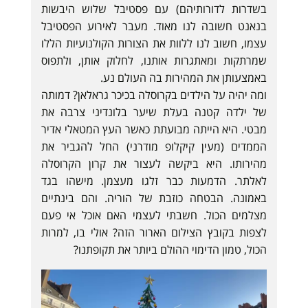
בשדרות לדורותיהם) עם פסטיבל שלוש היבשות
בנאנט חשובה לנו מאוד. מעבר לאירוע הפסטיבל
עצמו, חשוב לנו ללוות את הצורות הקולנועיות הללו
שמרתקות ומאתגרות אותנו, לחלוק אותן, ולתפוס
באמצעותן את המהירות בה העולם נע.
ומה יהיה על הילדים בקרוסלה בכיכר גראלאן? דמותה
של ילדה קטנה בעלת שיער בלונדיני צרבה את
מבטי. היא הייתה מבועתת כאשר העץ המטאלי אדיר
הממדים (מעין קיקלופ מודרני) החל להגביר את
מהירותו. היא ביקשה לעצור את קרון הקרוסלה
לאלתר. הדמעות כבר זלגו מעצמן. מישהו בגד
באמונה. הבטחה כוזבת של הוריה. והם בינתיים
מצלמים הכול. חשבתי לעצמי האם אוכל אי פעם
לצפות בקובץ הצילום הארור הזה? אולי בו, למרות
הכול, טמון הדימוי ההולם ביותר את תקופתנו?