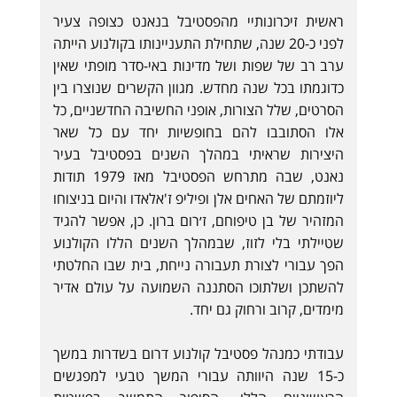
ראשית זיכרונותיי מהפסטיבל בנאנט כצופה צעיר
לפני כ-20 שנה, שתחילת התעניינותו בקולנוע הייתה
ערב רב של שפות ושל מדינות באי-סדר מופתי שאין
כדוגמתו בכל שנה מחדש. מגוון הקשרים שנוצרו בין
הסרטים, שלל הצורות, אופני החשיבה החדשניים, כל
אלו הסתובבו להם בחופשיות יחד עם כל שאר
היצירות שראיתי במהלך השנים בפסטיבל בעיר
נאנט, שבה מתרחש הפסטיבל מאז 1979 תודות
ליוזמתם של האחים אלן ופיליפ ז'אלאדו והיום בניצוחו
המזהיר של בן טיפוחם, ז׳רום ברון. כן, אפשר להגיד
שטיילתי בלי לזוז, שבמהלך השנים הללו הקולנוע
הפך עבורי לצורת תעבורה נייחת, בית שבו החלטתי
להשתכן ושלתוכו הסתננה השמועה על עולם אדיר
מימדים, קרוב ורחוק גם יחד.
עבודתי כמנהל פסטיבל קולנוע דרום בשדרות במשך
כ-15 שנה היוותה עבורי המשך טבעי למפגשים