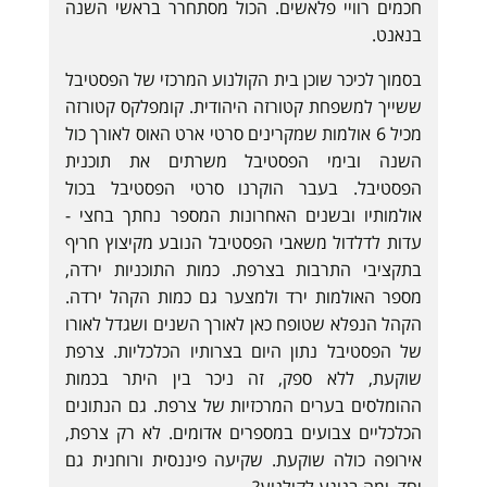
חכמים רוויי פלאשים. הכול מסתחרר בראשי השנה
בנאנט.
בסמוך לכיכר שוכן בית הקולנוע המרכזי של הפסטיבל
ששייך למשפחת קטורזה היהודית. קומפלקס קטורזה
מכיל 6 אולמות שמקרינים סרטי ארט האוס לאורך כול
השנה ובימי הפסטיבל משרתים את תוכנית
הפסטיבל. בעבר הוקרנו סרטי הפסטיבל בכול
אולמותיו ובשנים האחרונות המספר נחתך בחצי -
עדות לדלדול משאבי הפסטיבל הנובע מקיצוץ חריף
בתקציבי התרבות בצרפת. כמות התוכניות ירדה,
מספר האולמות ירד ולמצער גם כמות הקהל ירדה.
הקהל הנפלא שטופח כאן לאורך השנים ושגדל לאורו
של הפסטיבל נתון היום בצרותיו הכלכליות. צרפת
שוקעת, ללא ספק, זה ניכר בין היתר בכמות
ההומלסים בערים המרכזיות של צרפת. גם הנתונים
הכלכליים צבועים במספרים אדומים. לא רק צרפת,
אירופה כולה שוקעת. שקיעה פיננסית ורוחנית גם