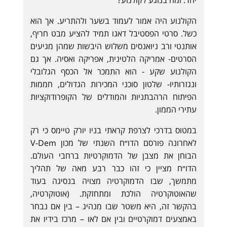
יחד. ומה בנוגע לקולנוע?
הקולנוע היה אמור לעמוד בשער ולהתריע. אך הוא
כשל. סרטי הפסטיבל דאגו תמיד להציע מבט חריף,
אותנטי ורב ניואנסים משלוש היבשות שמהן מגיעים
הסרטים- אמריקה הלטינית, אפריקה ואסיה. אך גם
הקולנוע שקע - הוא התמכר אל הכסף הגלובלי
ונגזרותיו- שלטון סוכני המכירות הגדולים, חממות
הפיתוח הרהבתניות והמודלים של הקופרודוקציות
עתירי הממון.
במטוס בדרכי לצרפת קראתי בניו יורק טיימס כי רק
לאחרונה פורסם הדו״ח השנתי של מכון V-Dem
הבוחן את מצבן של הדמוקרטיות ברחבי העולם.
הדו״ח מציין כי זהו כבר רבע מאה של תהליך
מתמשך, שבו הדמוקרטיה מצויה בנסיגה בעוד
שהאוטוקרטיה הולכת ומתחזקת. (אוטוקרטיה,
בהקשר זה, היא משטר שבו מנהיג – בין אם נבחר
באמצעים דמוקרטיים ובין אם לאו – מרכז בידיו את