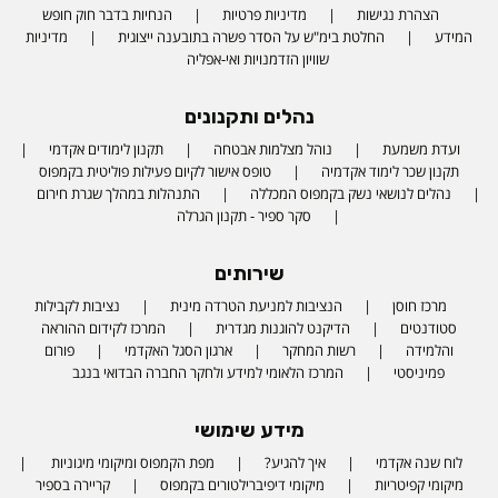
הצהרת נגישות
מדיניות פרטיות
הנחיות בדבר חוק חופש
המידע
החלטת בימ"ש על הסדר פשרה בתובענה ייצוגית
מדיניות
שוויון הזדמנויות ואי-אפליה
נהלים ותקנונים
ועדת משמעת
נוהל מצלמות אבטחה
תקנון לימודים אקדמי
תקנון שכר לימוד אקדמיה
טופס אישור לקיום פעילות פוליטית בקמפוס
נהלים לנושאי נשק בקמפוס המכללה
התנהלות במהלך שגרת חירום
סקר ספיר - תקנון הגרלה
שירותים
מרכז חוסן
הנציבות למניעת הטרדה מינית
נציבות לקבילות
סטודנטים
הדיקנט להוגנות מגדרית
המרכז לקידום ההוראה
והלמידה
רשות המחקר
ארגון הסגל האקדמי
פורום
פמיניסטי
המרכז הלאומי למידע ולחקר החברה הבדואי בנגב
מידע שימושי
לוח שנה אקדמי
איך להגיע?
מפת הקמפוס ומיקומי מיגוניות
מיקומי קפיטריות
מיקומי דיפיברילטורים בקמפוס
קריירה בספיר