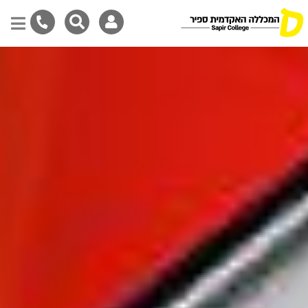
דילוג
לתוכן
המרכזי