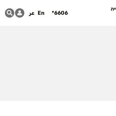
יה
6606*
En
عر