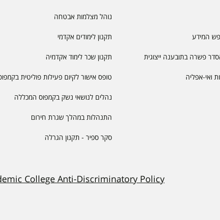
נוהל מצלמות אבטחה
פש המידע
תקנון לימודים אקדמי
דר פשרה בתובענה ייצוגית
תקנון שכר לימוד אקדמיה
יות ואי-אפליה
טופס אישור לקיום פעילות פוליטית בקמפוס
נהלים לנושאי נשק בקמפוס המכללה
התנהלות במהלך שגרת חירום
סקר ספיר - תקנון הגרלה
demic College Anti-Discriminatory Policy