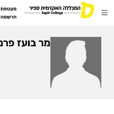
מעטפת ש
הרשמה מ
מר בועז פרמ