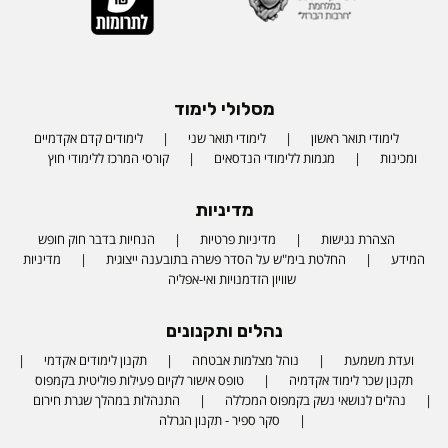
מסלולי לימוד
לימודי תואר ראשון
לימודי תואר שני
לימודים קדם אקדמיים
ומכינות
מגמות ללימודי הנדסאים
קורסי המרכז ללימודי חוץ
מדיניות
הצהרת נגישות
מדיניות פרטיות
הנחיות בדבר חוק חופש
המידע
החלטת בימ"ש על הסדר פשרה בתובענה ייצוגית
מדיניות
שוויון הזדמנויות ואי-אפליה
נהלים ותקנונים
ועדת משמעת
נוהל מצלמות אבטחה
תקנון לימודים אקדמי
תקנון שכר לימוד אקדמיה
טופס אישור לקיום פעילות פוליטית בקמפוס
נהלים לנושאי נשק בקמפוס המכללה
התנהלות במהלך שגרת חירום
סקר ספיר - תקנון הגרלה