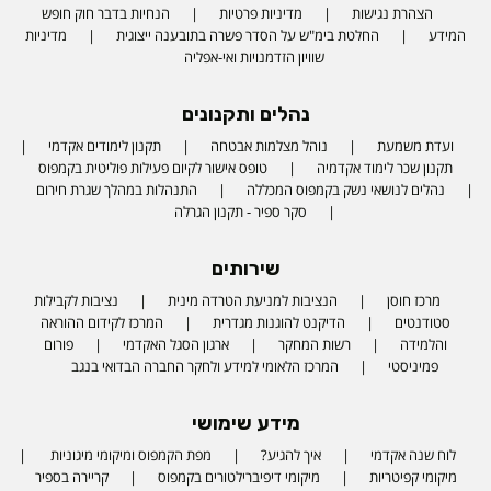
הצהרת נגישות
מדיניות פרטיות
הנחיות בדבר חוק חופש
המידע
החלטת בימ"ש על הסדר פשרה בתובענה ייצוגית
מדיניות
שוויון הזדמנויות ואי-אפליה
נהלים ותקנונים
ועדת משמעת
נוהל מצלמות אבטחה
תקנון לימודים אקדמי
תקנון שכר לימוד אקדמיה
טופס אישור לקיום פעילות פוליטית בקמפוס
נהלים לנושאי נשק בקמפוס המכללה
התנהלות במהלך שגרת חירום
סקר ספיר - תקנון הגרלה
שירותים
מרכז חוסן
הנציבות למניעת הטרדה מינית
נציבות לקבילות
סטודנטים
הדיקנט להוגנות מגדרית
המרכז לקידום ההוראה
והלמידה
רשות המחקר
ארגון הסגל האקדמי
פורום
פמיניסטי
המרכז הלאומי למידע ולחקר החברה הבדואי בנגב
מידע שימושי
לוח שנה אקדמי
איך להגיע?
מפת הקמפוס ומיקומי מיגוניות
מיקומי קפיטריות
מיקומי דיפיברילטורים בקמפוס
קריירה בספיר