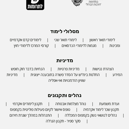
מסלולי לימוד
לימודי תואר ראשון
לימודי תואר שני
לימודים קדם אקדמיים
ומכינות
מגמות ללימודי הנדסאים
קורסי המרכז ללימודי חוץ
מדיניות
הצהרת נגישות
מדיניות פרטיות
הנחיות בדבר חוק חופש
המידע
החלטת בימ"ש על הסדר פשרה בתובענה ייצוגית
מדיניות
שוויון הזדמנויות ואי-אפליה
נהלים ותקנונים
ועדת משמעת
נוהל מצלמות אבטחה
תקנון לימודים אקדמי
תקנון שכר לימוד אקדמיה
טופס אישור לקיום פעילות פוליטית בקמפוס
נהלים לנושאי נשק בקמפוס המכללה
התנהלות במהלך שגרת חירום
סקר ספיר - תקנון הגרלה