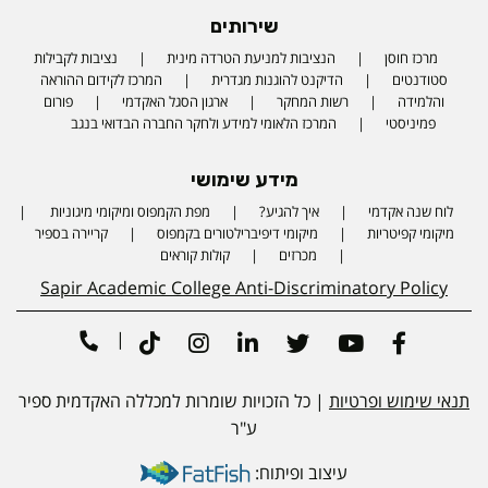
שירותים
מרכז חוסן
הנציבות למניעת הטרדה מינית
נציבות לקבילות
סטודנטים
הדיקנט להוגנות מגדרית
המרכז לקידום ההוראה
והלמידה
רשות המחקר
ארגון הסגל האקדמי
פורום
פמיניסטי
המרכז הלאומי למידע ולחקר החברה הבדואי בנגב
מידע שימושי
לוח שנה אקדמי
איך להגיע?
מפת הקמפוס ומיקומי מיגוניות
Phone number
מיקומי קפיטריות
מיקומי דיפיברילטורים בקמפוס
קריירה בספיר
מכרזים
קולות קוראים
Sapir Academic College Anti-Discriminatory Policy
|
Tiktok
Instagram
Linkedin
Twitter
Youtube
Facebook
תנאי שימוש ופרטיות
| כל הזכויות שומרות למכללה האקדמית ספיר
ע"ר
עיצוב ופיתוח: