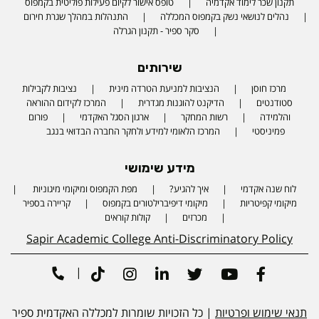
תקנון שכר לימוד אקדמיה
טופס אישור לקיום פעילות פוליטית בקמפוס
נהלים לנושאי נשק בקמפוס המכללה
התנהלות במהלך שגרת חירום
סקר ספיר - תקנון הגרלה
שירותים
מרכז חוסן
הנציבות למניעת הטרדה מינית
נציבות לקבילות
סטודנטים
הדיקנט להוגנות מגדרית
המרכז לקידום ההוראה
והלמידה
רשות המחקר
ארגון הסגל האקדמי
פורום
פמיניסטי
המרכז הלאומי למידע ולחקר החברה הבדואי בנגב
מידע שימושי
לוח שנה אקדמי
איך להגיע?
מפת הקמפוס ומיקומי מיגוניות
Phone number
מיקומי קפיטריות
מיקומי דיפיברילטורים בקמפוס
קריירה בספיר
מכרזים
קולות קוראים
Sapir Academic College Anti-Discriminatory Policy
|
Tiktok
Instagram
Linkedin
Twitter
Youtube
Facebook
תנאי שימוש ופרטיות
| כל הזכויות שומרות למכללה האקדמית ספיר