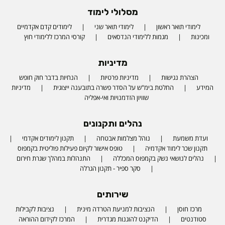
מסלולי לימוד
לימודי תואר ראשון
לימודי תואר שני
לימודים קדם אקדמיים
ומכינות
מגמות ללימודי הנדסאים
קורסי המרכז ללימודי חוץ
מדיניות
הצהרת נגישות
מדיניות פרטיות
הנחיות בדבר חוק חופש
המידע
החלטת בימ"ש על הסדר פשרה בתובענה ייצוגית
מדיניות
שוויון הזדמנויות ואי-אפליה
נהלים ותקנונים
ועדת משמעת
נוהל מצלמות אבטחה
תקנון לימודים אקדמי
תקנון שכר לימוד אקדמיה
טופס אישור לקיום פעילות פוליטית בקמפוס
נהלים לנושאי נשק בקמפוס המכללה
התנהלות במהלך שגרת חירום
סקר ספיר - תקנון הגרלה
שירותים
מרכז חוסן
הנציבות למניעת הטרדה מינית
נציבות לקבילות
סטודנטים
הדיקנט להוגנות מגדרית
המרכז לקידום ההוראה