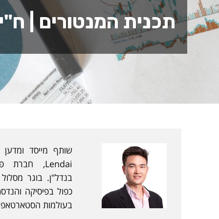
תכנית המנטורים | ח"י
שותף מייסד ומדען 
Lendai, חבר
בנדל"ן. בוגר מסלול 
כפול בפיסיקה והנדסת
בעולמות הסטארטאפ, א