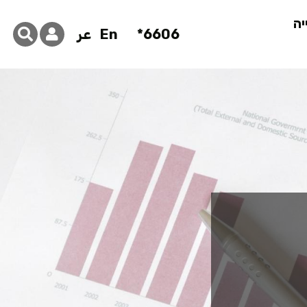
יה
6606*
En
عر