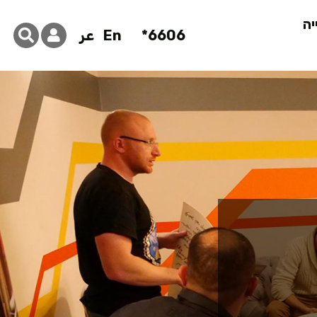
יה
6606*
En
عر
פיר