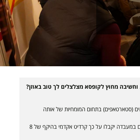
וחשיבה מחוץ לקופסא מצלצלים לך טוב באוזן?
תים המפתחים מיזמים (סטארטאפים) בתחום המומחיות של אותה
המעבדות פתוחות לכל סטודנט/ית במכללה, העומד/ת בדרישות הקבלה של המעבדה הרלוונטית. סטודנטים המשתתפים במעבדה יקבלו על כך קרדיט אקדמי בהיקף של 8