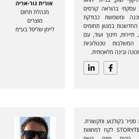
אורית גור-אריה
 עסקתי בהוראה קורסים
מנהלת תחום
וכנה ומשמשת כבודקת
מוצרים
החדשנות במגוון תחומים
ליימן שליסל בע״מ
, תיירות, חינוך ועוד, עם
שלבות טכנולוגיות
כונה ובינה מלאכותית.
Linkedin
Facebook
 ספיר בקולנוע ותקשורת.
את עולם ה-STORYTELLING לקח למחוזות
ט, הקים מיזם בשם