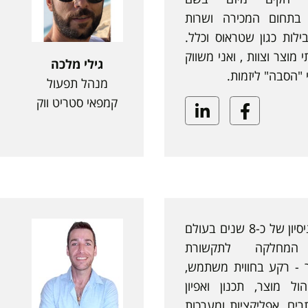
שפועל בתחום המכירה ושרות
לות כגון שטראוס וכלל.
י מוצר וצוות , ואני משווק
גילי מלכה
י "הסבה" ליזמות.
מנהל תפעול
קמפאי סטריט ווק
Linkedin
Facebook
יזם ומנהל מוצר עם ניסיון של כ-8 שנים בעולם
 המחלקה לתקשורת
 - רקע בחווית משתמש,
הול מוצר, תכנון ואפיון
תרים, אפליקציות ומערכות