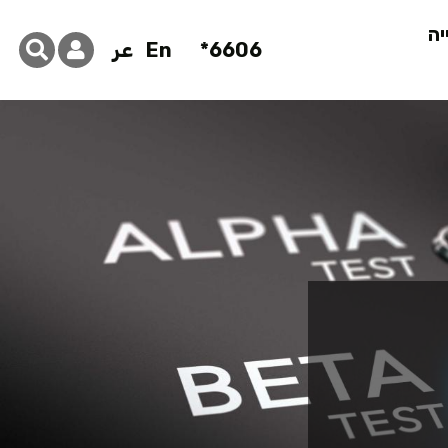
יה
6606*
En
عر
ים