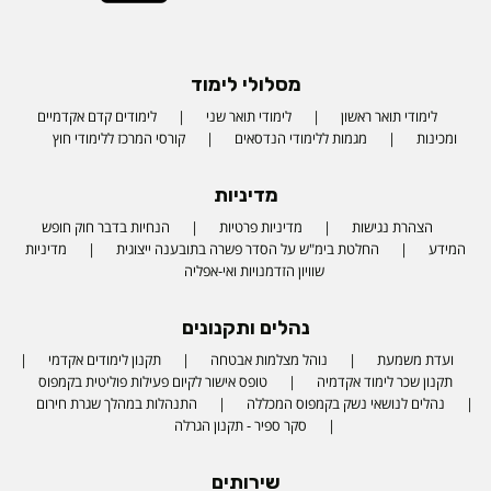
מסלולי לימוד
לימודי תואר ראשון
לימודי תואר שני
לימודים קדם אקדמיים
ומכינות
מגמות ללימודי הנדסאים
קורסי המרכז ללימודי חוץ
מדיניות
הצהרת נגישות
מדיניות פרטיות
הנחיות בדבר חוק חופש
המידע
החלטת בימ"ש על הסדר פשרה בתובענה ייצוגית
מדיניות
שוויון הזדמנויות ואי-אפליה
נהלים ותקנונים
ועדת משמעת
נוהל מצלמות אבטחה
תקנון לימודים אקדמי
תקנון שכר לימוד אקדמיה
טופס אישור לקיום פעילות פוליטית בקמפוס
נהלים לנושאי נשק בקמפוס המכללה
התנהלות במהלך שגרת חירום
סקר ספיר - תקנון הגרלה
שירותים