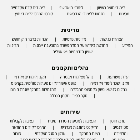
לימודי תואר ראשון
לימודי תואר שני
לימודים קדם אקדמיים
ומכינות
מגמות ללימודי הנדסאים
קורסי המרכז ללימודי חוץ
מדיניות
הצהרת נגישות
מדיניות פרטיות
הנחיות בדבר חוק חופש
המידע
החלטת בימ"ש על הסדר פשרה בתובענה ייצוגית
מדיניות
שוויון הזדמנויות ואי-אפליה
נהלים ותקנונים
ועדת משמעת
נוהל מצלמות אבטחה
תקנון לימודים אקדמי
תקנון שכר לימוד אקדמיה
טופס אישור לקיום פעילות פוליטית בקמפוס
נהלים לנושאי נשק בקמפוס המכללה
התנהלות במהלך שגרת חירום
סקר ספיר - תקנון הגרלה
שירותים
מרכז חוסן
הנציבות למניעת הטרדה מינית
נציבות לקבילות
סטודנטים
הדיקנט להוגנות מגדרית
המרכז לקידום ההוראה
והלמידה
רשות המחקר
ארגון הסגל האקדמי
פורום
פמיניסטי
המרכז הלאומי למידע ולחקר החברה הבדואי בנגב