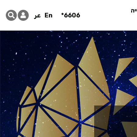
יה
6606*
En
عر