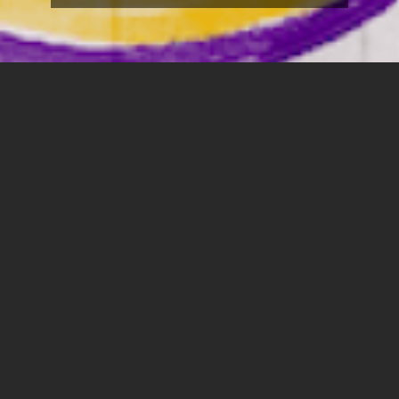
טלוויזיה לקטנטנים
כראמל
בימוי
שירלי דשא ורועי שגב