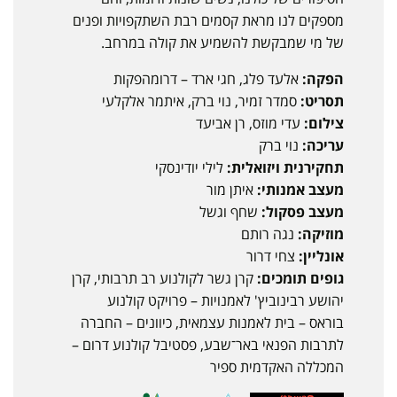
מספקים לנו מראת קסמים רבת השתקפויות ופנים
של מי שמבקשת להשמיע את קולה במרחב.
הפקה:
אלעד פלג, חגי ארד – דרומהפקות
תסריט:
סמדר זמיר, נוי ברק, איתמר אלקלעי
צילום:
עדי מוזס, רן אביעד
עריכה:
נוי ברק
תחקירנית ויזואלית:
לילי יודינסקי
מעצב אמנותי:
איתן מור
מעצב פסקול:
שחף וגשל
מוזיקה:
נגה רותם
אונליין:
צחי דרור
גופים תומכים:
קרן גשר לקולנוע רב תרבותי, קרן
יהושע רבינוביץ' לאמנויות – פרויקט קולנוע
בוראס – בית לאמנות עצמאית, כיוונים – החברה
לתרבות הפנאי באר־שבע, פסטיבל קולנוע דרום –
המכללה האקדמית ספיר