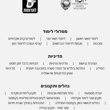
מסלולי לימוד
לימודי תואר ראשון
לימודי תואר שני
לימודים קדם אקדמיים
ומכינות
מגמות ללימודי הנדסאים
קורסי המרכז ללימודי חוץ
מדיניות
הצהרת נגישות
מדיניות פרטיות
הנחיות בדבר חוק חופש
המידע
החלטת בימ"ש על הסדר פשרה בתובענה ייצוגית
מדיניות
שוויון הזדמנויות ואי-אפליה
נהלים ותקנונים
ועדת משמעת
נוהל מצלמות אבטחה
תקנון לימודים אקדמי
תקנון שכר לימוד אקדמיה
טופס אישור לקיום פעילות פוליטית בקמפוס
נהלים לנושאי נשק בקמפוס המכללה
התנהלות במהלך שגרת חירום
סקר ספיר - תקנון הגרלה