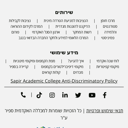
שירותים
מרכז חוסן
הנציבות למניעת הטרדה מינית
נציבות לקבילות
סטודנטים
הדיקנט להוגנות מגדרית
המרכז לקידום ההוראה
והלמידה
רשות המחקר
ארגון הסגל האקדמי
פורום
פמיניסטי
המרכז הלאומי למידע ולחקר החברה הבדואי בנגב
מידע שימושי
לוח שנה אקדמי
איך להגיע?
מפת הקמפוס ומיקומי מיגוניות
Phone number
מיקומי קפיטריות
מיקומי דיפיברילטורים בקמפוס
קריירה בספיר
מכרזים
קולות קוראים
Sapir Academic College Anti-Discriminatory Policy
|
Tiktok
Instagram
Linkedin
Twitter
Youtube
Facebook
תנאי שימוש ופרטיות
| כל הזכויות שומרות למכללה האקדמית ספיר
ע"ר