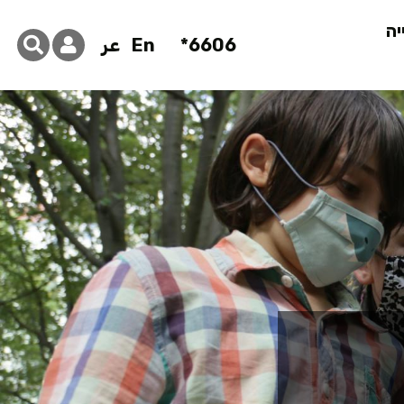
יה
6606*
En
عر