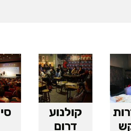
רות
קולנוע
סי
ש
דרום