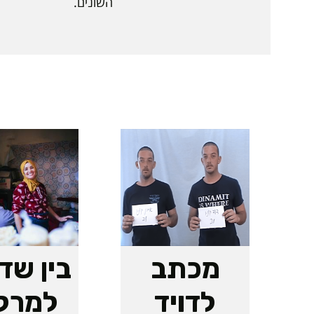
השונים.
מכתב
בין שד
לדויד
למרק