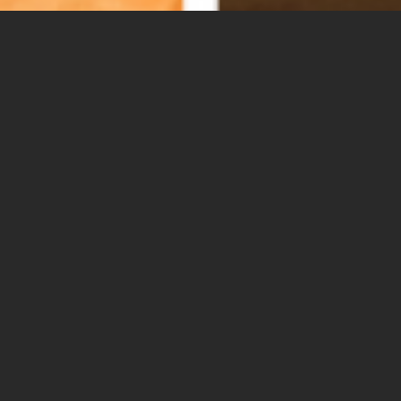
יום ראשון | 10.7.22 | 18:00 | סינמטק
שדרות.
אירוע חשיפה לסדנה דוקומנטרית משותפת ראשונה
מסוגה לסטודנטים/יות מבית הספר לאמנויות הקול
והמסך במכללת ספיר, וסטודנטים/יות מהתכנית
למנהיגות באוניברסיטת בן גריר הסמוכה למרקש, מרוקו.
18:00 - התכנסות וקבלת פנים, מוזיקה חיה וכיבוד עשיר
18:30 - דברי ברכה במעמד:
השר לשת"פ אזורי, מר עיסאווי פריג'