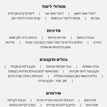
מסלולי לימוד
לימודי תואר ראשון
לימודי תואר שני
לימודים קדם אקדמיים
ומכינות
מגמות ללימודי הנדסאים
קורסי המרכז ללימודי חוץ
מדיניות
הצהרת נגישות
מדיניות פרטיות
הנחיות בדבר חוק חופש
המידע
החלטת בימ"ש על הסדר פשרה בתובענה ייצוגית
מדיניות
שוויון הזדמנויות ואי-אפליה
נהלים ותקנונים
ועדת משמעת
נוהל מצלמות אבטחה
תקנון לימודים אקדמי
תקנון שכר לימוד אקדמיה
טופס אישור לקיום פעילות פוליטית בקמפוס
נהלים לנושאי נשק בקמפוס המכללה
התנהלות במהלך שגרת חירום
סקר ספיר - תקנון הגרלה
שירותים
מרכז חוסן
הנציבות למניעת הטרדה מינית
נציבות לקבילות
סטודנטים
הדיקנט להוגנות מגדרית
המרכז לקידום ההוראה