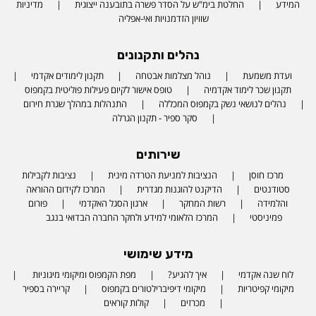
המידע
החלטת בימ"ש על הסדר פשרה בתובענה ייצוגית
מדיניות
שוויון הזדמנויות ואי-אפליה
נהלים ותקנונים
ועדת משמעת
נוהל מצלמות אבטחה
תקנון לימודים אקדמי
תקנון שכר לימוד אקדמיה
טופס אישור לקיום פעילות פוליטית בקמפוס
נהלים לנושאי נשק בקמפוס המכללה
התנהלות במהלך שגרת חירום
סקר ספיר - תקנון הגרלה
שירותים
מרכז חוסן
הנציבות למניעת הטרדה מינית
נציבות לקבילות
סטודנטים
הדיקנט להוגנות מגדרית
המרכז לקידום ההוראה
והלמידה
רשות המחקר
ארגון הסגל האקדמי
פורום
פמיניסטי
המרכז הלאומי למידע ולחקר החברה הבדואי בנגב
מידע שימושי
לוח שנה אקדמי
איך להגיע?
מפת הקמפוס ומיקומי מיגוניות
Phone number
מיקומי קפיטריות
מיקומי דיפיברילטורים בקמפוס
קריירה בספיר
מכרזים
קולות קוראים