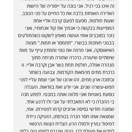
זה אינו בכי רגיל. אני בוכה על ייסוריה של הישות
האדירה האוחזת בלבה את כל החיים על פני הכוכב.
שעות חולפות. מפעם לפעם קרבה אליי אחת
המסייעות בבקשה כי אנמיך את קול אנחותיי, ואני
נזכר בסובבים אותי ועושה מאמץ לשקוט כשהתולעים
בבטני חותכות בבשרי. "תתמסר או תמות." מצווה
האיאווסקה, ואני מרפה את גופי וממתין עייף עד מוות
שיסתיים שיעורה. כרכרה שחורה מגיחה מתוך
מנהרה אפלה, חולפת תחת גשר אבן וקרבה אליי. זו
כרכרת מתים מהמאות הקודמות. צבועה בשחור
ובתוכה ארון מתים. זהו ארונו של אבי שמת עליי לפני
חמש-עשרה שנים. אני יודע זאת בוודאות. העגלה
נוסעת באטיות ואני מלווה אותה במבטי. לפתע מכה
בי ההכרה כי לא התאבלתי על אבי ולו לרגע אחד.
שמונה חודשי גסיסה ארוכים קדמו לפטירתו. אמי,
שמצאה אותו חסר הכרה בכורסתו, הזעיקה ניידת
לטיפול נמרץ ולמזלו הרע הצליח הצוות הרפואי
לחדש את פעולת לבו. הנזק שנגרם למוחו היה בלתי