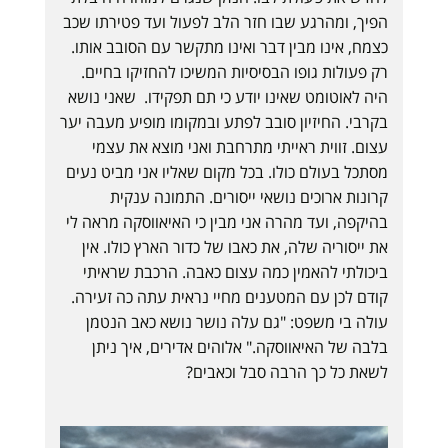
הפיך, ומהרגע שבו חזר הלב לפעול ועד פטירתו שכב
כצמח, אינו מבין דבר ואינו מתקשר עם הסובב אותו.
רק פעולות גופו הבסיסיות המשיכו להחזיקו בחיים.
היה לאוטומט שאינו יודע כי תם תפקידו. שאני נושא
בקרבי. החיזיון סובב לפתע ובמקומו מופיע מעבה יער
עצום. זווית ראייתי מתרחבת ואני מוצא את עצמי
מסתכל בעולם כולו. בכל מקום שאליו אני מביט נעים
קרונות ארוכים נושאי ייסורים. התמונה ענקית
בהיקפה, ועד מהרה אני מבין כי האיאווסקה מראה לי
את ייסוריה שלה, את כאבו של כדור הארץ כולו. אין
ביכולתי להאמין כמה עצום כאבה. הרכבת שראיתי
קודם לכן עם המטענים מחיי נראית עתה כה זעירה.
עולה בי משפט: "גם עלה נושר נושא כאב הנטמן
בלבה של האיאווסקה." אלוהים אדירים, איך ניתן
לשאת כל כך הרבה סבל וכאבים?