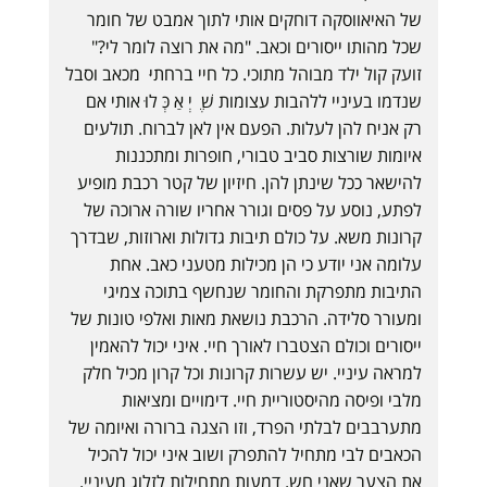
של האיאווסקה דוחקים אותי לתוך אמבט של חומר
שכל מהותו ייסורים וכאב. "מה את רוצה לומר לי?"
זועק קול ילד מבוהל מתוכי. כל חיי ברחתי ּ מכאב וסבל
שנדמו בעיניי ללהבות עצומות שׁ ֶ יְ אַ כְּ לוּ אותי אם
רק אניח להן לעלות. הפעם אין לאן לברוח. תולעים
איומות שורצות סביב טבורי, חופרות ומתכננות
להישאר ככל שינתן להן. חיזיון של קטר רכבת מופיע
לפתע, נוסע על פסים וגורר אחריו שורה ארוכה של
קרונות משא. על כולם תיבות גדולות וארוזות, שבדרך
עלומה אני יודע כי הן מכילות מטעני כאב. אחת
התיבות מתפרקת והחומר שנחשף בתוכה צמיגי
ומעורר סלידה. הרכבת נושאת מאות ואלפי טונות של
ייסורים וכולם הצטברו לאורך חיי. איני יכול להאמין
למראה עיניי. יש עשרות קרונות וכל קרון מכיל חלק
מלבי ופיסה מהיסטוריית חיי. דימויים ומציאות
מתערבבים לבלתי הפרד, וזו הצגה ברורה ואיומה של
הכאבים לבי מתחיל להתפרק ושוב איני יכול להכיל
את הצער שאני חש. דמעות מתחילות לזלוג מעיניי.