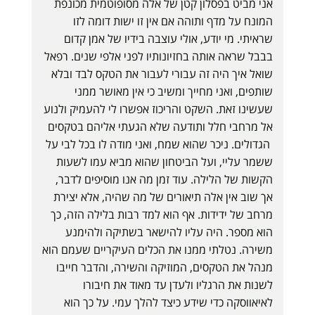
אני מביט בפסלון קטן של אלה מסופוטמית מכונפת
המונח על מדף ותוהה אם אין זו ישות דומה לזו
שראיתי. מי יודע, אולי עוצבה בידיו של אמן קדום
בבבל שראה אותה בחזיונותיו לפני אלפי שנים. רפאל
שואל איך היה זה עבורי לעבור את הטקס לבד ובלא
שותפים, ואני מחייך ומשיב כי אין מאושר ממני
שעשינו זאת. השקט והריכוז אפשרו לי להעמיק ולנוע
אל מרחבי חלל ותודעה שלא הגעתי אליהם בטקסים
הגדולים. ניכר שהוא שמח, ואני מודה לו בכל לבי על
ששמר עליי, ועל הביטחון שהוא מביא עמו לשעות
הקשות של הלילה. עוד זמן מה אנו מוסיפים לדבר,
אך שוב אין אלה תיאורים של מה שהיה, אלא יצירת
מרחב של ידידות. אף הוא למד רבות בלילה הזה, כך
הוא מספר. היה עליו להישאר בשתיקה ולהימנע
משירה. נטלתי ממנו את הכלים העיקריים שעמם הוא
מנהל את הטקסים, המוזיקה והשירה, והדבר חייבו
לשנות את הרגליו ולעדן עד מאוד את חיבורו
לאיאווסקה כדי שידע כיצד להלך עמי. על כך הוא