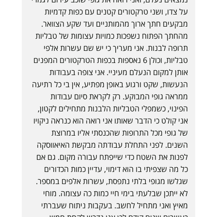
על צדו, ושני טרקטורים קטנים עם כפות קדמיות
מבקעים חתך ארוך מהמותניים ועד שקע הצוואר.
מהחתך הפתוח נשפכות כמויות עצומות של טבליות
תרופה לבנות. אני מעריך כי יש שם עשרות אלפי
טבליות, וכולן 6 נאספות בכפות הטרקטורים המפנים
אותן למקום הנעלם מעיניי. אני צופה בעבודות
הנעשות, שקט ורגוע באופן מפתיע, אין בי כל רתיעה
ממראה גופי המבוקע. רק לקראת סיום עבודות
הפינוי, כשמפלי הטבליות הלבנות מתחילים לקטון,
אני קולט כי הדבר שאותו אני רואה הוא כנראה ניקויו
של גופי מכל התרופות שהכנסתי אליו במרוצת
השנים. לפני התחלת עבודתה מבקשת האיאווסקה
לפנות את השטח כדי שייפתח עבורה מקום. גם אם
כל מה שצפיתי בו הוא דימוי, עדיין כמות הכדורים
שגלשו מגופי בלתי נתפסת, עשרות אלפים במספר.
לא ייתכן שבלעתי בימי חיי כמות כה עצומה. מוחי
מאיץ ואני מתחיל לחשב. בעקבות ניתוח שעברתי