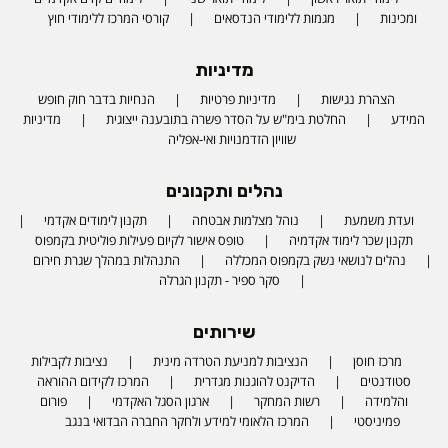
ומכינות
מגמות ללימודי הנדסאים
קורסי המרכז ללימודי חוץ
מדיניות
הצהרת נגישות
מדיניות פרטיות
הנחיות בדבר חוק חופש
המידע
החלטת בימ"ש על הסדר פשרה בתובענה ייצוגית
מדיניות
שוויון הזדמנויות ואי-אפליה
נהלים ותקנונים
ועדת משמעת
נוהל מצלמות אבטחה
תקנון לימודים אקדמי
תקנון שכר לימוד אקדמיה
טופס אישור לקיום פעילות פוליטית בקמפוס
נהלים לנושאי נשק בקמפוס המכללה
התנהלות במהלך שגרת חירום
סקר ספיר - תקנון הגרלה
שירותים
מרכז חוסן
הנציבות למניעת הטרדה מינית
נציבות לקבילות
סטודנטים
הדיקנט להוגנות מגדרית
המרכז לקידום ההוראה
והלמידה
רשות המחקר
ארגון הסגל האקדמי
פורום
פמיניסטי
המרכז הלאומי למידע ולחקר החברה הבדואי בנגב