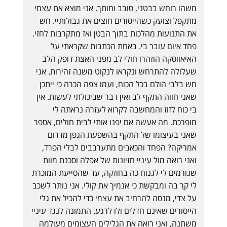
משהו רוחש בבטני, סובב וחותך. אני מוצא את עצמי
מתקפל וצועק כשהייסורים חוצים את גבולותיי. חש
את התנועות מהלכות בתוך הבטן ואז מתקרבות לחזי.
פחד איום עובר בי. באחת הכתבות שקראתי על
האיאווסקה הוזהרו חולי לב מפני האצת דופק הלב
שעלולה להתרחש ונקראו לנקוט משנה זהירות. אני
חש בלבי הולם בכל הכוח, ועמו צפה הכרה כי ייתכן
שאני חווה התקף לב ואין דבר שביכולתי לעשות. אין
בי כוח לזוז והמחשבה לקרוא לעזרה נראתה לי
מופרכת. מה אעשה אם יפנו אותי לבית חולים, אספר
שאני בעיצומו של התקף בהשפעת הגפן מדרום
אמריקה? הפחד והכאבים מתערבבים לבלי הפרד,
ואני רואה מול עיניי חזיונות של אפלה וסכנת מוות
שגורמים לי לגנוח כה בחוזקה, עד שהסייעת המוכרת
לי קרֵ בה ומבקשת כי אנמיך את קולי. אני נותר לשכב
על צדי, מנסה להרחיב את עצמי כדי להכיל את גלי
הייסורים שאינם חדלים ולו לרגע. התמונה לנגד עיניי
משתנה, ואני רואה את הגלילים העצומים מעולמה