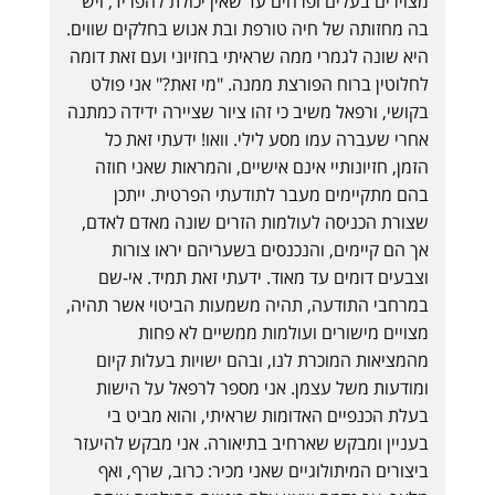
מצוירים בעלים ופרחים עד שאין יכולת להפריד, ויש
בה מחזותה של חיה טורפת ובת אנוש בחלקים שווים.
היא שונה לגמרי ממה שראיתי בחזיוני ועם זאת דומה
לחלוטין ברוח הפורצת ממנה. "מי זאת?" אני פולט
בקושי, ורפאל משיב כי זהו ציור שציירה ידידה כמתנה
אחרי שעברה עמו מסע לילי. וואו! ידעתי זאת כל
הזמן, חזיונותיי אינם אישיים, והמראות שאני חוזה
בהם מתקיימים מעבר לתודעתי הפרטית. ייתכן
שצורת הכניסה לעולמות הזרים שונה מאדם לאדם,
אך הם קיימים, והנכנסים בשעריהם יראו צורות
וצבעים דומים עד מאוד. ידעתי זאת תמיד. אי-שם
במרחבי התודעה, תהיה משמעות הביטוי אשר תהיה,
מצויים מישורים ועולמות ממשיים לא פחות
מהמציאות המוכרת לנו, ובהם ישויות בעלות קיום
ומודעות משל עצמן. אני מספר לרפאל על הישות
בעלת הכנפיים האדומות שראיתי, והוא מביט בי
בעניין ומבקש שארחיב בתיאורה. אני מבקש להיעזר
ביצורים המיתולוגיים שאני מכיר: כרוב, שרף, ואף