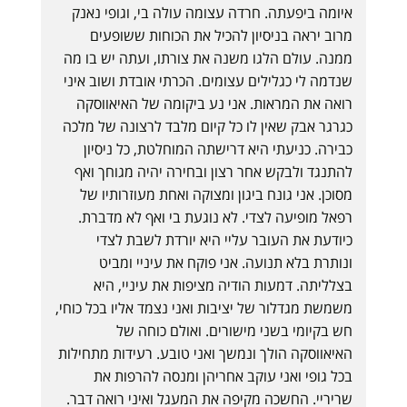
איומה ביפעתה. חרדה עצומה עולה בי, וגופי נאנק
מרוב יראה בניסיון להכיל את הכוחות ששופעים
ממנה. עולם הלגו משנה את צורתו, ועתה יש בו מה
שנדמה לי כגלילים עצומים. הכרתי אובדת ושוב איני
רואה את המראות. אני נע ביקומה של האיאווסקה
כגרגר אבק שאין לו כל קיום מלבד לרצונה של מלכה
כבירה. כניעתי היא דרישתה המוחלטת, כל ניסיון
להתנגד ולבקש אחר רצון ובחירה יהיה מגוחך ואף
מסוכן. אני גונח ביגון ומצוקה ואחת מעוזרותיו של
רפאל מופיעה לצדי. לא נוגעת בי ואף לא מדברת.
כיודעת את העובר עליי היא יורדת לשבת לצדי
ונותרת בלא תנועה. אני פוקח את עיניי ומביט
בצלליתה. דמעות הודיה מציפות את עיניי, היא
משמשת מגדלור של יציבות ואני נצמד אליו בכל כוחי,
חש בקיומי בשני מישורים. ואולם כוחה של
האיאווסקה הולך ונמשך ואני טובע. רעידות מתחילות
בכל גופי ואני עוקב אחריהן ומנסה להרפות את
שריריי. החשכה מקיפה את המעגל ואיני רואה דבר.