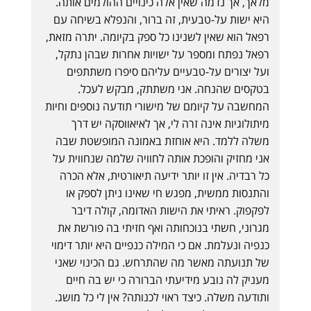
מלאך, אך נדמה שאין אלה כינויים ההולמים אותה.
היא ישות על-טבעית, זה ברור, והנפלא בשיחה עם
רפאל הוא שאין לשנינו כל ספק בקיומה. יתרה מזאת,
רפאל נפתח ומספר על ישויות אחרות שבהן נתקל,
ועל יצורים על-טבעיים עליהם סיפרו משתתפים
בטקסים שהנחה. אני משתתק, מבקש לעכל.
המחשבה על קיומם של מישורי תודעה נוספים וחיות
מיתולוגיות אינה זרה לי, אך לאיאווסקה יש דרך
משלה ללמד. היא אוחזת באמונה המופשטת שבה
אני מחזיק והופכת אותה לחוויה שלמה שנחווית על
כל רבדיה. אין זו יותר ידיעה תיאורטית, אלא הכרה
והתנסות ממשית, מפגש חי שאינו ניתן לספק או
לפקפוק. ראיתי את הישות האדומה, קולה דיבר
מגרוני, חשתי בנוכחותה ואף חזיתי בה פורשת את
כנפיה ונעלמת. אם כי המילה כנפיים היא יותר דימוי
של תנועתה מאשר מה שהתרחש. גם הכינוי שאני
מעניק לה נובע מידיעתי הברורה כי יש בה חיים
ותודעה משלה. כיצד ראוי לכנותה? אין לי כל מושג.