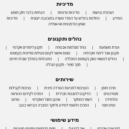
מדיניות
הצהרת נגישות
מדיניות פרטיות
הנחיות בדבר חוק חופש
המידע
החלטת בימ"ש על הסדר פשרה בתובענה ייצוגית
מדיניות
שוויון הזדמנויות ואי-אפליה
נהלים ותקנונים
ועדת משמעת
נוהל מצלמות אבטחה
תקנון לימודים אקדמי
תקנון שכר לימוד אקדמיה
טופס אישור לקיום פעילות פוליטית בקמפוס
נהלים לנושאי נשק בקמפוס המכללה
התנהלות במהלך שגרת חירום
סקר ספיר - תקנון הגרלה
שירותים
מרכז חוסן
הנציבות למניעת הטרדה מינית
נציבות לקבילות
סטודנטים
הדיקנט להוגנות מגדרית
המרכז לקידום ההוראה
והלמידה
רשות המחקר
ארגון הסגל האקדמי
פורום
פמיניסטי
המרכז הלאומי למידע ולחקר החברה הבדואי בנגב
מידע שימושי
לוח שנה אקדמי
איך להגיע?
מפת הקמפוס ומיקומי מיגוניות