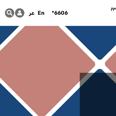
יה
6606*
En
عر