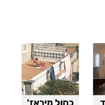
ד
כחול מיראז'