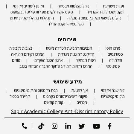
ועדת משמעת
נוהל מצלמות אבטחה
תקנון לימודים אקדמי
תקנון שכר לימוד אקדמיה
טופס אישור לקיום פעילות פוליטית בקמפוס
נהלים לנושאי נשק בקמפוס המכללה
התנהלות במהלך שגרת חירום
סקר ספיר - תקנון הגרלה
שירותים
מרכז חוסן
הנציבות למניעת הטרדה מינית
נציבות לקבילות
סטודנטים
הדיקנט להוגנות מגדרית
המרכז לקידום ההוראה
והלמידה
רשות המחקר
ארגון הסגל האקדמי
פורום
פמיניסטי
המרכז הלאומי למידע ולחקר החברה הבדואי בנגב
מידע שימושי
לוח שנה אקדמי
איך להגיע?
מפת הקמפוס ומיקומי מיגוניות
Phone number
מיקומי קפיטריות
מיקומי דיפיברילטורים בקמפוס
קריירה בספיר
מכרזים
קולות קוראים
Sapir Academic College Anti-Discriminatory Policy
|
Tiktok
Instagram
Linkedin
Twitter
Youtube
Facebook