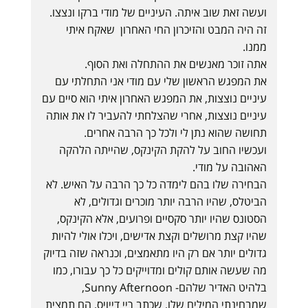
ועשה זאת שוב איתה. העיניים של מודי ברקו ונצצו.
זה היה המבט והזיכרון החי האחרון שאקח איתי
ממנו.
אתה זוכר מאנשים את ההתחלה ואת הסוף.
את המפגש הראשון שלי עם מודי אני התחלתי עם
עיניים נוצצות, את המפגש האחרון איתי הוא סיים עם
עיניים נוצצות, אחרי שהצלחתי להעביר לו את אותה
תחושה שהוא נתן לי ולכל כך הרבה אחרים.
ועכשיו החוב על להקת הקינקס, שהייתה הלהקה
האהובה על מודי.
הבחירה שלו בהם לימדה כל כך הרבה על האיש. לא
הביטלס, שהיו הרבה יותר מוכרים וגדולים, לא
הסטונס שהיו יותר סקסיים ופרועים, אלא הקינקס,
שהיו קצת מרושלים וקצת אדישים, ויכלו אולי להיות
גדולים יותר אם רק היו מתאמצים, וכנראה שזה בדיוק
מה שעשה אותם קולים ומדוייקים כל כך עבורו, כמו
בלהיט האדיר שלהם- Sunny Afternoon,
שמבחינתי המילים שלו, שכתב ריי דייויס, הם תמצית