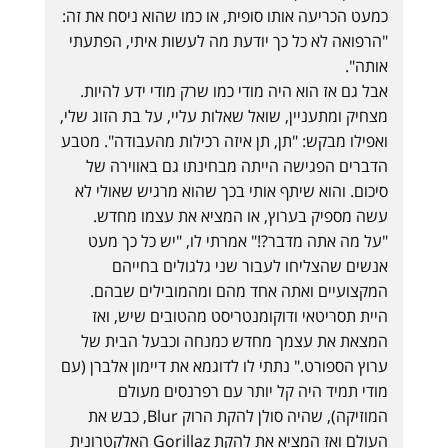
כמעט הכריעה אותו סופית, או כמו שהוא ניסח את זה:
"הרפואה לא כל כך יודעת מה לעשות איתי, הפתעתי
אותה".
אבל גם אז הוא היה מודי כמו שרק מודי ידע להיות.
מצחיק ומתעניין, שואל שאלות עליי, על בת הזוג שלי,
ואפילו מבקש: "תן, תן איזה רכילות מהעבודה". מטבע
הדברים הפגישה הייתה מבחינתו גם באווירה של
סיכום. והוא שיתף אותי בכך שהוא מרגיש שאולי לא
עשה מספיק בערוץ, או המציא את עצמו מחדש.
"על מה אתה מדבר?!" אמרתי לו, "יש כל כך מעט
אנשים שהצליחו לעבור שני גלגולים בחייהם
המקצועיים ואתה אחד מהם ומהמובילים שבהם.
היית תסריטאי ודוקומנטריסט מהטובים שיש, ואז
המצאת את עצמך מחדש כמנחה וכבעל הבית של
ערוץ הספורט." נתתי לו לדוגמא את דיימון אלברן (עם
מודי תמיד היה קל יותר עם רפרנסים מעולם
המוזיקה), שהיה סולן להקת הרוק Blur, כבש את
העולם ואז המציא את להקת Gorillaz האלקטרונית