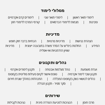
מסלולי לימוד
לימודי תואר ראשון
לימודי תואר שני
לימודים קדם אקדמיים
ומכינות
מגמות ללימודי הנדסאים
קורסי המרכז ללימודי חוץ
מדיניות
הצהרת נגישות
מדיניות פרטיות
הנחיות בדבר חוק חופש
המידע
החלטת בימ"ש על הסדר פשרה בתובענה ייצוגית
מדיניות
שוויון הזדמנויות ואי-אפליה
נהלים ותקנונים
ועדת משמעת
נוהל מצלמות אבטחה
תקנון לימודים אקדמי
תקנון שכר לימוד אקדמיה
טופס אישור לקיום פעילות פוליטית בקמפוס
נהלים לנושאי נשק בקמפוס המכללה
התנהלות במהלך שגרת חירום
סקר ספיר - תקנון הגרלה
שירותים
מרכז חוסן
הנציבות למניעת הטרדה מינית
נציבות לקבילות