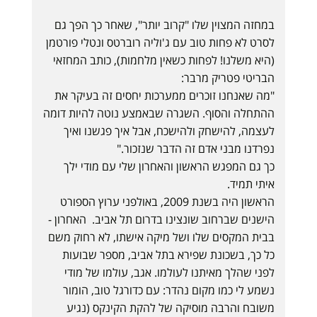
במחזה המצוין שלו "קרוב יותר", שאחר כך הפך גם
לסרט לא פחות טוב עם ג'וליה רוברטס ונטלי פורטמן
(היא משלנו! לפחות כשאין מלחמות), כותב המחזאי
הבריטי פטריק מרבר:
"מה שאנחנו זוכרים ממערכות יחסים זה בעיקר את
ההתחלה והסוף. השגרה שבאמצע נוטה להיות דומה
לעצמה, להישחק ולהישכח, אבל איך פגשנו ואיך
נפרדנו מבני אדם זה הדבר שנזכור."
כך גם המפגש הראשון והאחרון שלי עם מודי ילך
איתי תמיד.
הראשון היה בשנת 2009, באולפני ערוץ הספורט
הישנים שברחוב שונצינו בדרום תל אביב. האחרון -
בבית המקסים שלו ושל מיקה אישתו, לא רחוק משם
כל כך, בשכונת שפירא בתל אביב, מספר שבועות
לפני שהלך מאיתנו לעולמו. אגב, עולמו של מודי
נשמע לי כמו מקום נהדר: עם כדורגל טוב, הומור
משובח והרבה מוסיקה של להקת הקינקס (נגיע