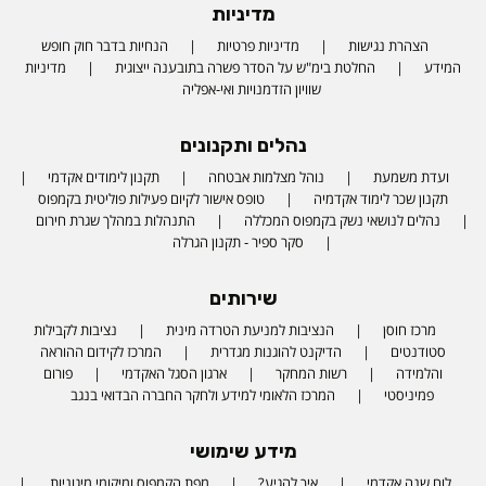
מדיניות
הצהרת נגישות
מדיניות פרטיות
הנחיות בדבר חוק חופש
המידע
החלטת בימ"ש על הסדר פשרה בתובענה ייצוגית
מדיניות
שוויון הזדמנויות ואי-אפליה
נהלים ותקנונים
ועדת משמעת
נוהל מצלמות אבטחה
תקנון לימודים אקדמי
תקנון שכר לימוד אקדמיה
טופס אישור לקיום פעילות פוליטית בקמפוס
נהלים לנושאי נשק בקמפוס המכללה
התנהלות במהלך שגרת חירום
סקר ספיר - תקנון הגרלה
שירותים
מרכז חוסן
הנציבות למניעת הטרדה מינית
נציבות לקבילות
סטודנטים
הדיקנט להוגנות מגדרית
המרכז לקידום ההוראה
והלמידה
רשות המחקר
ארגון הסגל האקדמי
פורום
פמיניסטי
המרכז הלאומי למידע ולחקר החברה הבדואי בנגב
מידע שימושי
לוח שנה אקדמי
איך להגיע?
מפת הקמפוס ומיקומי מיגוניות