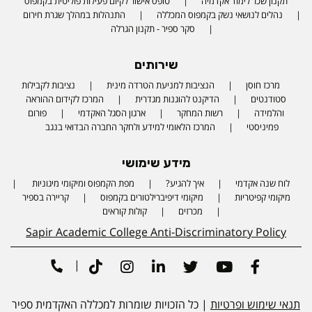
תקנון שכר לימוד אקדמיה
טופס אישור לקיום פעילות פוליטית בקמפוס
נהלים לנושאי נשק בקמפוס המכללה
התנהלות במהלך שגרת חירום
סקר ספיר - תקנון הגרלה
שירותים
מרכז חוסן
הנציבות למניעת הטרדה מינית
נציבות לקבילות
סטודנטים
הדיקנט להוגנות מגדרית
המרכז לקידום ההוראה
והלמידה
רשות המחקר
ארגון הסגל האקדמי
פורום
פמיניסטי
המרכז הלאומי למידע ולחקר החברה הבדואי בנגב
מידע שימושי
לוח שנה אקדמי
איך להגיע?
מפת הקמפוס ומיקומי מיגוניות
Phone number
מיקומי קפיטריות
מיקומי דיפיברילטורים בקמפוס
קריירה בספיר
מכרזים
קולות קוראים
Sapir Academic College Anti-Discriminatory Policy
|
Tiktok
Instagram
Linkedin
Twitter
Youtube
Facebook
תנאי שימוש ופרטיות
| כל הזכויות שומרות למכללה האקדמית ספיר