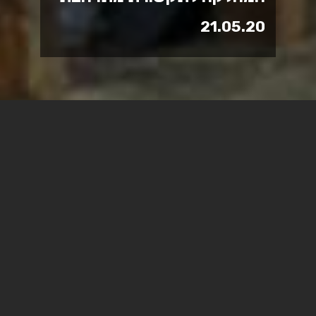
21.05.20
המחלקה לתקשורת במכללה
האקדמית ספיר מתרחבת עם
שתי תכניות חדשות: תואר (B.A)
דו-חוגי בתקשורת ושיווק
טכנולוגי ותואר דו-חוגי (B.A)
בתקשורת ולימודים