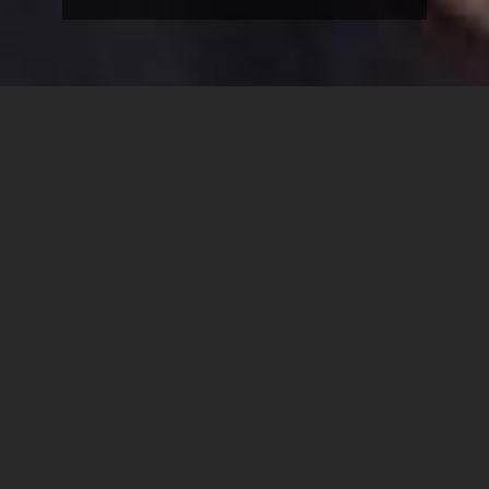
במסגרת שיתוף פעולה בינלאומי בין
בית
הספר למשפטים
במכללת ספיר לבין
אוניברסיטת סיינה ואוניברסיטת
מילאנו-ביקוקה באיטליה, חמישה סטודנטיות
וסטודנטים מצטיינים לתואר שני במשפטים
(שנה ב') יצאו למשלחת, במהלכה השתתפו
בקורס בינלאומי בסיינה ובמילאנו בנושא:
משברים חוקתיים וביטחון סייבר: מוסדות,
זכויות ואתגרים גלובליים.
ד"ר נועם בן אשר, סטודנט לתואר שני במשפטים
משתף: